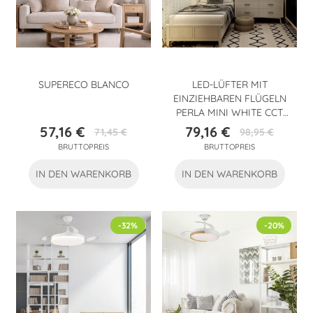
SUPERECO BLANCO
LED-LÜFTER MIT
EINZIEHBAREN FLÜGELN
PERLA MINI WHITE CCT
(46W)
57,16 €
79,16 €
71,45 €
98,95 €
Preis
Verkaufspreis
Preis
Verkaufspreis
BRUTTOPREIS
BRUTTOPREIS
IN DEN WARENKORB
IN DEN WARENKORB
-32%
-20%