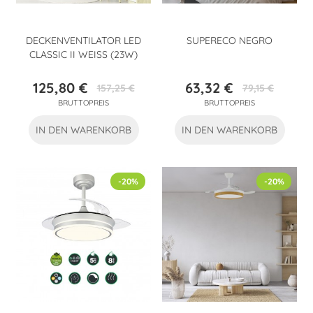
DECKENVENTILATOR LED
SUPERECO NEGRO
CLASSIC II WEISS (23W)
125,80 €
63,32 €
157,25 €
79,15 €
Preis
Verkaufspreis
Preis
Verkaufspreis
BRUTTOPREIS
BRUTTOPREIS
IN DEN WARENKORB
IN DEN WARENKORB
-20%
-20%