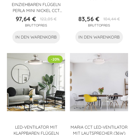
EINZIEHBAREN FLÜGELN
PERLA MINI NICKEL CCT
(35W)
97,64 €
83,56 €
122,05 €
104,44 €
Preis
Verkaufspreis
Preis
Verkaufspreis
BRUTTOPREIS
BRUTTOPREIS
IN DEN WARENKORB
IN DEN WARENKORB
-20%
LED-VENTILATOR MIT
MARIA CCT LED-VENTILATOR
KLAPPBAREN FLÜGELN
MIT LAUTSPRECHER (36W)