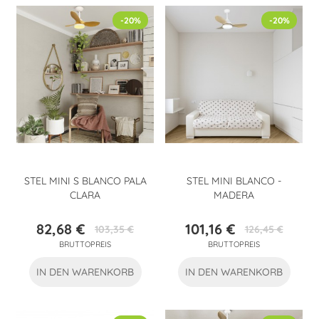
-20%
-20%
STEL MINI S BLANCO PALA
STEL MINI BLANCO -
CLARA
MADERA
82,68 €
101,16 €
103,35 €
126,45 €
Preis
Verkaufspreis
Preis
Verkaufspreis
BRUTTOPREIS
BRUTTOPREIS
IN DEN WARENKORB
IN DEN WARENKORB