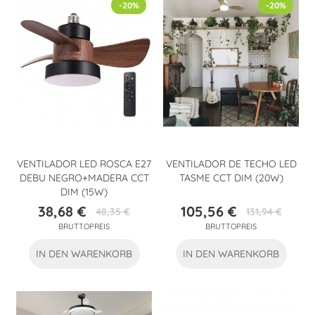
-20%
-20%
VENTILADOR LED ROSCA E27
VENTILADOR DE TECHO LED
DEBU NEGRO+MADERA CCT
TASME CCT DIM (20W)
DIM (15W)
38,68 €
105,56 €
48,35 €
131,94 €
Preis
Verkaufspreis
Preis
Verkaufspreis
BRUTTOPREIS
BRUTTOPREIS
IN DEN WARENKORB
IN DEN WARENKORB