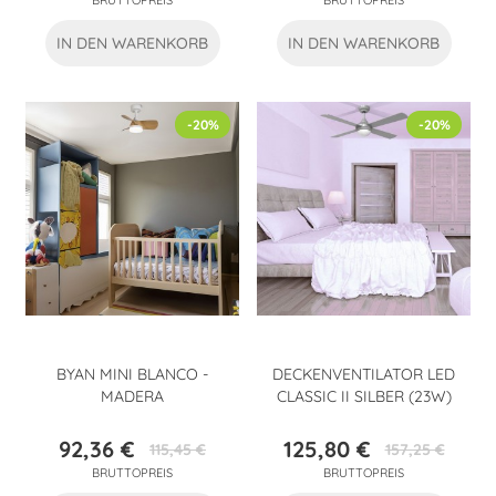
BRUTTOPREIS
BRUTTOPREIS
IN DEN WARENKORB
IN DEN WARENKORB
-20%
-20%
BYAN MINI BLANCO -
DECKENVENTILATOR LED
MADERA
CLASSIC II SILBER (23W)
92,36 €
125,80 €
115,45 €
157,25 €
Preis
Verkaufspreis
Preis
Verkaufspreis
BRUTTOPREIS
BRUTTOPREIS