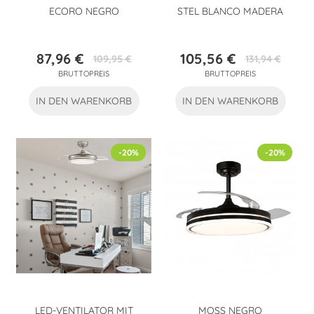
ECORO NEGRO
STEL BLANCO MADERA
87,96 €
105,56 €
109,95 €
131,94 €
Preis
Verkaufspreis
Preis
Verkaufspreis
BRUTTOPREIS
BRUTTOPREIS
IN DEN WARENKORB
IN DEN WARENKORB
-20%
-20%
LED-VENTILATOR MIT
MOSS NEGRO