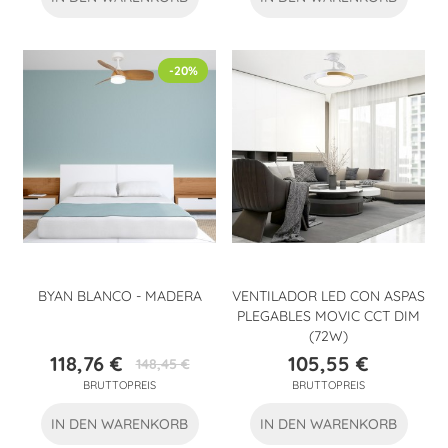
-20%
BYAN BLANCO - MADERA
VENTILADOR LED CON ASPAS
PLEGABLES MOVIC CCT DIM
(72W)
118,76 €
105,55 €
148,45 €
Preis
Verkaufspreis
Preis
BRUTTOPREIS
BRUTTOPREIS
IN DEN WARENKORB
IN DEN WARENKORB