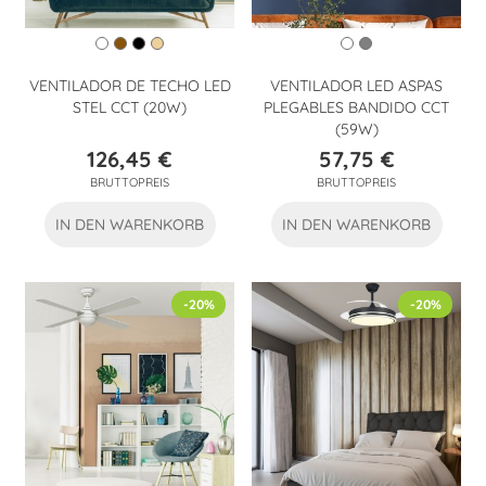
VENTILADOR DE TECHO LED
VENTILADOR LED ASPAS
STEL CCT (20W)
PLEGABLES BANDIDO CCT
(59W)
126,45 €
57,75 €
Preis
Preis
BRUTTOPREIS
BRUTTOPREIS
IN DEN WARENKORB
IN DEN WARENKORB
-20%
-20%