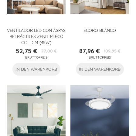
VENTILADOR LED CON ASPAS
ECORO BLANCO
RETRÁCTILES ZENIT M ECO
CCT DIM (45W)
52,75 €
87,96 €
77,00 €
109,95 €
Preis
Verkaufspreis
Preis
Verkaufspreis
BRUTTOPREIS
BRUTTOPREIS
IN DEN WARENKORB
IN DEN WARENKORB