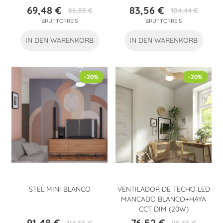
69,48 €
83,56 €
86,85 €
104,44 €
Preis
Verkaufspreis
Preis
Verkaufspreis
BRUTTOPREIS
BRUTTOPREIS
IN DEN WARENKORB
IN DEN WARENKORB
-20%
-20%
STEL MINI BLANCO
VENTILADOR DE TECHO LED
MANCADO BLANCO+HAYA
CCT DIM (20W)
91,48 €
76,52 €