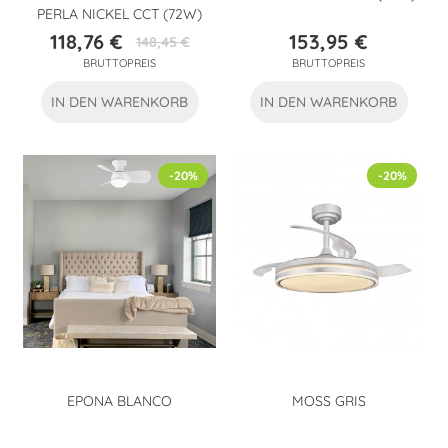
PERLA NICKEL CCT (72W)
118,76 €
153,95 €
148,45 €
Preis
Verkaufspreis
Preis
BRUTTOPREIS
BRUTTOPREIS
IN DEN WARENKORB
IN DEN WARENKORB
-20%
-20%
EPONA BLANCO
MOSS GRIS