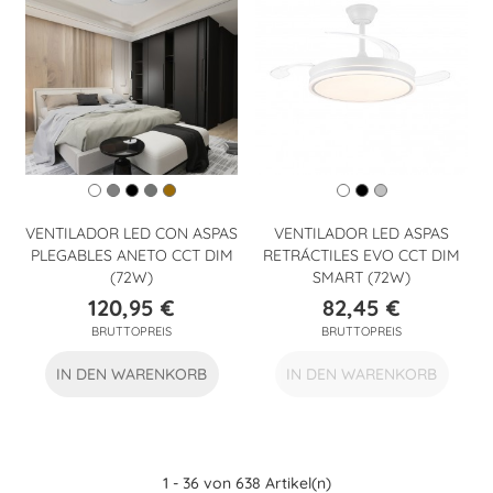
VENTILADOR LED CON ASPAS
VENTILADOR LED ASPAS
PLEGABLES ANETO CCT DIM
RETRÁCTILES EVO CCT DIM
(72W)
SMART (72W)
120,95 €
82,45 €
Preis
Preis
BRUTTOPREIS
BRUTTOPREIS
IN DEN WARENKORB
IN DEN WARENKORB
1 - 36 von 638 Artikel(n)