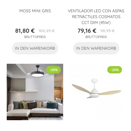
MOSS MINI GRIS
VENTILADOR LED CON ASPAS
RETRÁCTILES COSMATOS
CCT DIM (45W)
81,80 €
79,16 €
102,25 €
98,95 €
Preis
Verkaufspreis
Preis
Verkaufspreis
BRUTTOPREIS
BRUTTOPREIS
IN DEN WARENKORB
IN DEN WARENKORB
-20%
-20%