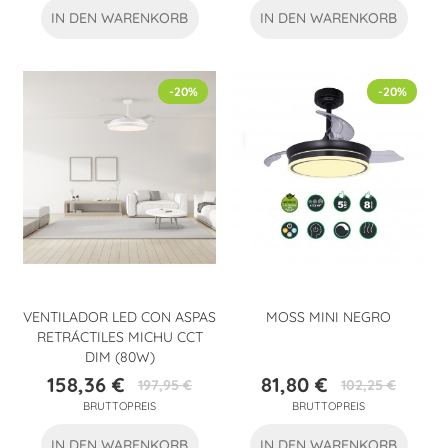
IN DEN WARENKORB
IN DEN WARENKORB
-20%
-20%
VENTILADOR LED CON ASPAS
MOSS MINI NEGRO
RETRÁCTILES MICHU CCT
DIM (80W)
158,36 €
81,80 €
197,95 €
102,25 €
Preis
Verkaufspreis
Preis
Verkaufspreis
BRUTTOPREIS
BRUTTOPREIS
IN DEN WARENKORB
IN DEN WARENKORB