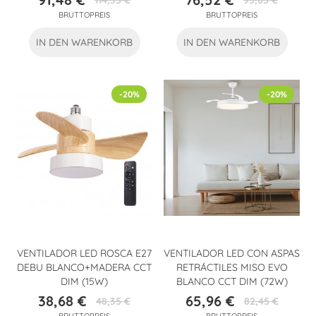
114,35 €
95,65 €
Preis
Verkaufspreis
Preis
Verkaufspreis
BRUTTOPREIS
BRUTTOPREIS
IN DEN WARENKORB
IN DEN WARENKORB
-20%
-20%
VENTILADOR LED ROSCA E27
VENTILADOR LED CON ASPAS
DEBU BLANCO+MADERA CCT
RETRÁCTILES MISO EVO
DIM (15W)
BLANCO CCT DIM (72W)
38,68 €
65,96 €
48,35 €
82,45 €
Preis
Verkaufspreis
Preis
Verkaufspreis