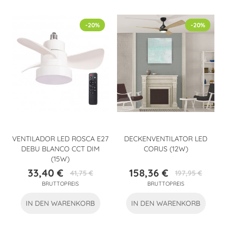
-20%
-20%
VENTILADOR LED ROSCA E27
DECKENVENTILATOR LED
DEBU BLANCO CCT DIM
CORUS (12W)
(15W)
33,40 €
158,36 €
41,75 €
197,95 €
Preis
Verkaufspreis
Preis
Verkaufspreis
BRUTTOPREIS
BRUTTOPREIS
IN DEN WARENKORB
IN DEN WARENKORB