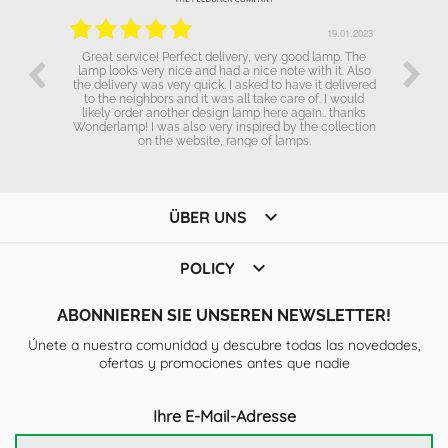
.01.2023
19.01.2023
Great service! Perfect delivery, very good lamp. The
lamp looks very nice and had a nice note with it. Also
the delivery was very quick. I asked to have it delivered
to the neighbors and it was all take care of. I would
likely order another design lamp here again.. thanks
Wonderlamp! I was also very inspired by the collection
on the website, range of lamps.

ÜBER UNS

POLICY
ABONNIEREN SIE UNSEREN NEWSLETTER!
Únete a nuestra comunidad y descubre todas las novedades,
ofertas y promociones antes que nadie
Ihre E-Mail-Adresse