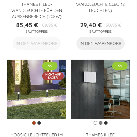
THAMES II LED-
WANDLEUCHTE CLEO (2
WANDLEUCHTE FÜR DEN
LEUCHTEN)
AUSSENBEREICH (2X8W)
85,45 €
29,40 €
89,95 €
30,95 €
Preis
Verkaufspreis
Preis
Verkaufspreis
BRUTTOPREIS
BRUTTOPREIS
IN DEN WARENKORB
IN DEN WARENKORB
-5%
-5%
NICHT AUF
LAGER
HOOSIC LEUCHTFEUER IM
THAMES II LED