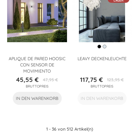
LAGER
APLIQUE DE PARED HOOSIC
LEAVY DECKENLEUCHTE
CON SENSOR DE
MOVIMIENTO
45,55 €
117,75 €
47,95 €
123,95 €
Preis
Verkaufspreis
Preis
Verkaufspreis
BRUTTOPREIS
BRUTTOPREIS
IN DEN WARENKORB
IN DEN WARENKORB
1 - 36 von 512 Artikel(n)