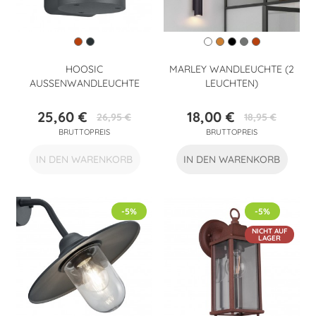
HOOSIC
MARLEY WANDLEUCHTE (2
AUSSENWANDLEUCHTE
LEUCHTEN)
25,60 €
18,00 €
26,95 €
18,95 €
Preis
Verkaufspreis
Preis
Verkaufspreis
BRUTTOPREIS
BRUTTOPREIS
IN DEN WARENKORB
IN DEN WARENKORB
-5%
-5%
NICHT AUF
LAGER