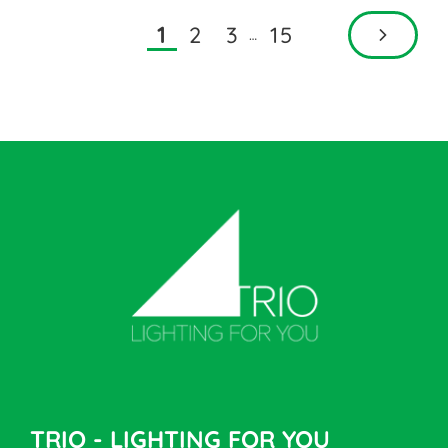
2
3
15
1
…
TRIO - LIGHTING FOR YOU