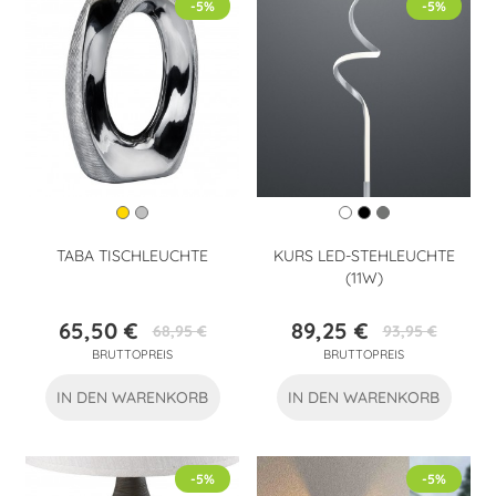
-5%
-5%
TABA TISCHLEUCHTE
KURS LED-STEHLEUCHTE
(11W)
65,50 €
89,25 €
68,95 €
93,95 €
Preis
Verkaufspreis
Preis
Verkaufspreis
BRUTTOPREIS
BRUTTOPREIS
IN DEN WARENKORB
IN DEN WARENKORB
-5%
-5%