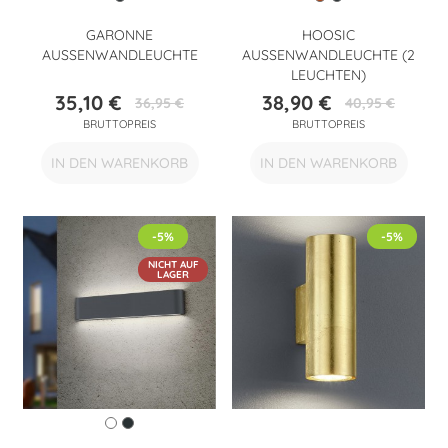
GARONNE
HOOSIC
AUSSENWANDLEUCHTE
AUSSENWANDLEUCHTE (2 L
EUCHTEN)
35,10 €
38,90 €
36,95 €
40,95 €
Preis
Verkaufspreis
Preis
Verkaufspreis
BRUTTOPREIS
BRUTTOPREIS
IN DEN WARENKORB
IN DEN WARENKORB
-5%
-5%
NICHT AUF
LAGER