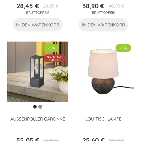
28,45 €
38,90 €
29,95 €
40,95 €
Preis
Verkaufspreis
Preis
Verkaufspreis
BRUTTOPREIS
BRUTTOPREIS
IN DEN WARENKORB
IN DEN WARENKORB
-5%
-5%
NICHT AUF
LAGER
AUSSENPOLLER GARONNE
LOU TISCHLAMPE
55,05 €
25,60 €
57,95 €
26,95 €