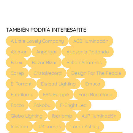
TAMBIÉN PODRÍA INTERESARTE
A Little Lovely Company
ACB Iluminación
Alemar
Anperbar
Artesanía Redondo
B.Lux
Bazar Bizar
Bellón Alfareros
Corep
Cristalrecord
Design For The People
El Torrent
Elstead Lighting
Emuca
Fabrilamp
FAN Europe
Faro Barcelona
Focco
Fokobu
F-Bright Led
Globo Lighting
Iberlamp
AJP Iluminación
Ineslam
JM Lamps
Laura Ashley