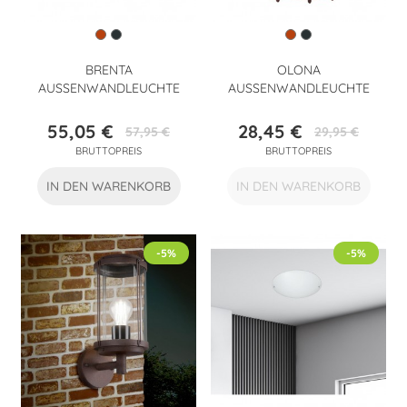
BRENTA
OLONA
AUSSENWANDLEUCHTE
AUSSENWANDLEUCHTE
55,05 €
28,45 €
57,95 €
29,95 €
Preis
Verkaufspreis
Preis
Verkaufspreis
BRUTTOPREIS
BRUTTOPREIS
IN DEN WARENKORB
IN DEN WARENKORB
-5%
-5%