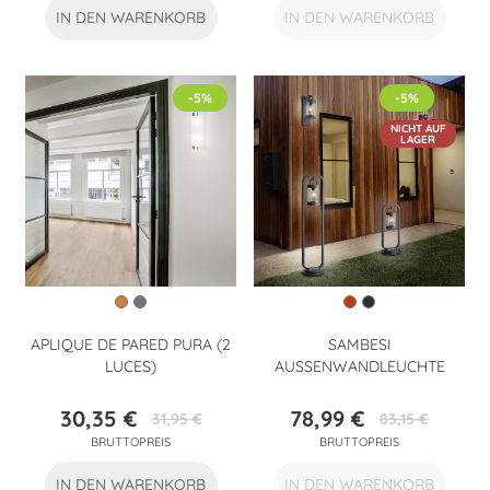
IN DEN WARENKORB
IN DEN WARENKORB
-5%
-5%
NICHT AUF
LAGER
APLIQUE DE PARED PURA (2
SAMBESI
LUCES)
AUSSENWANDLEUCHTE
30,35 €
78,99 €
31,95 €
83,15 €
Preis
Verkaufspreis
Preis
Verkaufspreis
BRUTTOPREIS
BRUTTOPREIS
IN DEN WARENKORB
IN DEN WARENKORB