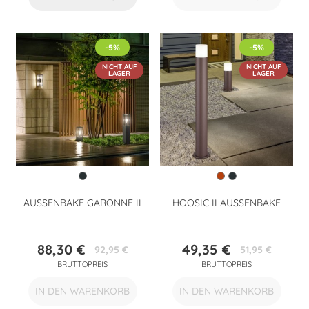
-5%
-5%
NICHT AUF
NICHT AUF
LAGER
LAGER
AUSSENBAKE GARONNE II
HOOSIC II AUSSENBAKE
88,30 €
49,35 €
92,95 €
51,95 €
Preis
Verkaufspreis
Preis
Verkaufspreis
BRUTTOPREIS
BRUTTOPREIS
IN DEN WARENKORB
IN DEN WARENKORB