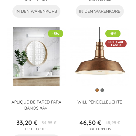
IN DEN WARENKORB
IN DEN WARENKORB
-5%
-5%
NICHT AUF
LAGER
APLIQUE DE PARED PARA
WILL PENDELLEUCHTE
BAÑOS XAVI
33,20 €
46,50 €
34,95 €
48,95 €
Preis
Verkaufspreis
Preis
Verkaufspreis
BRUTTOPREIS
BRUTTOPREIS