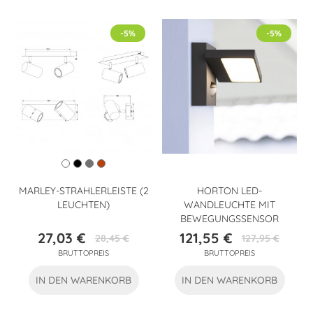
-5%
-5%
MARLEY-STRAHLERLEISTE (2
HORTON LED-
LEUCHTEN)
WANDLEUCHTE MIT
BEWEGUNGSSENSOR
27,03 €
121,55 €
28,45 €
127,95 €
Preis
Verkaufspreis
Preis
Verkaufspreis
BRUTTOPREIS
BRUTTOPREIS
IN DEN WARENKORB
IN DEN WARENKORB