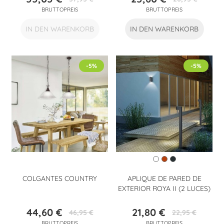
Preis
Verkaufspreis
Preis
Verkaufspreis
BRUTTOPREIS
BRUTTOPREIS
IN DEN WARENKORB
IN DEN WARENKORB
-5%
-5%
COLGANTES COUNTRY
APLIQUE DE PARED DE
EXTERIOR ROYA II (2 LUCES)
44,60 €
21,80 €
46,95 €
22,95 €
Preis
Verkaufspreis
Preis
Verkaufspreis
BRUTTOPREIS
BRUTTOPREIS