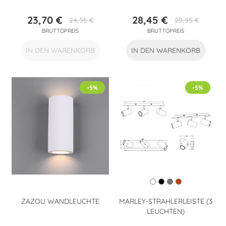
23,70 €
28,45 €
24,95 €
29,95 €
Preis
Verkaufspreis
Preis
Verkaufspreis
BRUTTOPREIS
BRUTTOPREIS
IN DEN WARENKORB
IN DEN WARENKORB
-5%
-5%
ZAZOU WANDLEUCHTE
MARLEY-STRAHLERLEISTE (3
LEUCHTEN)