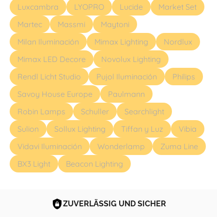
Luxcambra
LYOPRO
Lucide
Market Set
Martec
Massmi
Maytoni
Milan Iluminación
Mimax Lighting
Nordlux
Mimax LED Decore
Novolux Lighting
Rendl Licht Studio
Pujol Iluminación
Philips
Savoy House Europe
Paulmann
Robin Lamps
Schuller
Searchlight
Sulion
Sollux Lighting
Tiffan y Luz
Vibia
Vidavi Iluminación
Wonderlamp
Zuma Line
BX3 Light
Beacon Lighting
ZUVERLÄSSIG UND SICHER