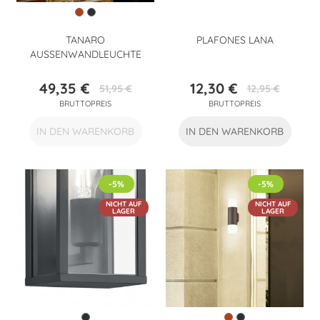
TANARO
PLAFONES LANA
AUSSENWANDLEUCHTE
49,35 €
12,30 €
51,95 €
12,95 €
Preis
Verkaufspreis
Preis
Verkaufspreis
BRUTTOPREIS
BRUTTOPREIS
IN DEN WARENKORB
IN DEN WARENKORB
-5%
-5%
NICHT AUF
NICHT AUF
LAGER
LAGER