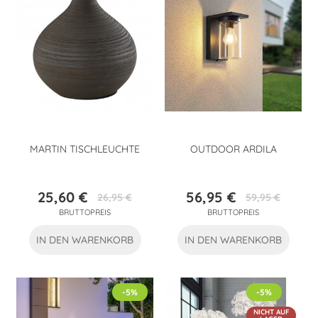
MARTIN TISCHLEUCHTE
OUTDOOR ARDILA
25,60 €
56,95 €
26,95 €
59,95 €
Preis
Verkaufspreis
Preis
Verkaufspreis
BRUTTOPREIS
BRUTTOPREIS
IN DEN WARENKORB
IN DEN WARENKORB
-5%
-5%
NICHT AUF