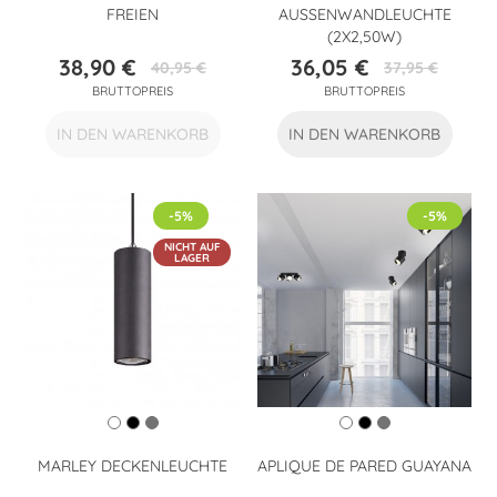
FREIEN
AUSSENWANDLEUCHTE (
2X2,50W)
38,90 €
36,05 €
40,95 €
37,95 €
Preis
Verkaufspreis
Preis
Verkaufspreis
BRUTTOPREIS
BRUTTOPREIS
IN DEN WARENKORB
IN DEN WARENKORB
-5%
-5%
NICHT AUF
LAGER
MARLEY DECKENLEUCHTE
APLIQUE DE PARED GUAYANA