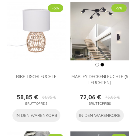
-5%
-5%
RIKE TISCHLEUCHTE
MARLEY DECKENLEUCHTE (5
LEUCHTEN)
58,85 €
72,06 €
61,95 €
75,85 €
Preis
Verkaufspreis
Preis
Verkaufspreis
BRUTTOPREIS
BRUTTOPREIS
IN DEN WARENKORB
IN DEN WARENKORB