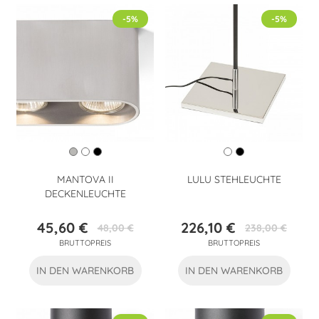
-5%
-5%
MANTOVA II
LULU STEHLEUCHTE
DECKENLEUCHTE
45,60 €
226,10 €
48,00 €
238,00 €
Preis
Verkaufspreis
Preis
Verkaufspreis
BRUTTOPREIS
BRUTTOPREIS
IN DEN WARENKORB
IN DEN WARENKORB