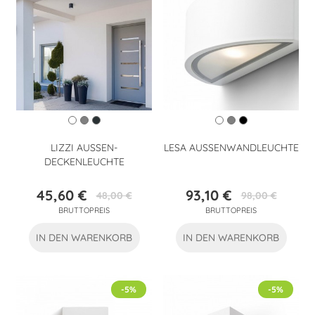
LIZZI AUSSEN-D
LESA AUSSENWANDLEUCHTE
ECKENLEUCHTE
45,60 €
93,10 €
48,00 €
98,00 €
Preis
Verkaufspreis
Preis
Verkaufspreis
BRUTTOPREIS
BRUTTOPREIS
IN DEN WARENKORB
IN DEN WARENKORB
-5%
-5%