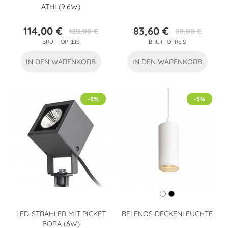
THI (9,6W)
114,00 €
83,60 €
120,00 €
88,00 €
Preis
Verkaufspreis
Preis
Verkaufspreis
BRUTTOPREIS
BRUTTOPREIS
IN DEN WARENKORB
IN DEN WARENKORB
-5%
-5%
LED-STRAHLER MIT PICKET
BELENOS DECKENLEUCHTE
BORA (6W)