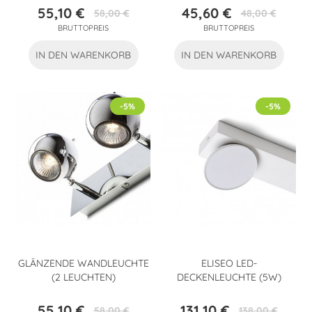
55,10 €
45,60 €
58,00 €
48,00 €
Preis
Verkaufspreis
Preis
Verkaufspreis
BRUTTOPREIS
BRUTTOPREIS
IN DEN WARENKORB
IN DEN WARENKORB
-5%
-5%
GLÄNZENDE WANDLEUCHTE
ELISEO LED-
(2 LEUCHTEN)
DECKENLEUCHTE (5W)
55,10 €
131,10 €
58,00 €
138,00 €