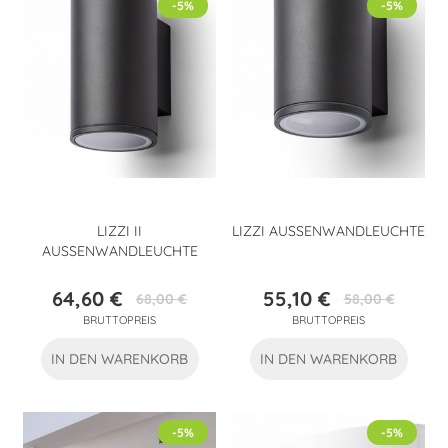
-5%
-5%
LIZZI II
LIZZI AUSSENWANDLEUCHTE
AUSSENWANDLEUCHTE
64,60 €
55,10 €
68,00 €
58,00 €
Preis
Verkaufspreis
Preis
Verkaufspreis
BRUTTOPREIS
BRUTTOPREIS
IN DEN WARENKORB
IN DEN WARENKORB
-5%
-5%