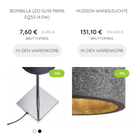
BOMBILLA LED GU10 PAR16
HUDSON WANDLEUCHTE
EQ50 (4.5W)
7,60 €
131,10 €
8,00 €
138,00 €
Preis
Verkaufspreis
Preis
Verkaufspreis
BRUTTOPREIS
BRUTTOPREIS
IN DEN WARENKORB
IN DEN WARENKORB
-5%
-5%