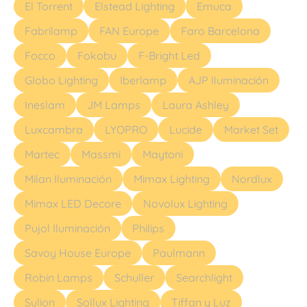
El Torrent
Elstead Lighting
Emuca
Fabrilamp
FAN Europe
Faro Barcelona
Focco
Fokobu
F-Bright Led
Globo Lighting
Iberlamp
AJP Iluminación
Ineslam
JM Lamps
Laura Ashley
Luxcambra
LYOPRO
Lucide
Market Set
Martec
Massmi
Maytoni
Milan Iluminación
Mimax Lighting
Nordlux
Mimax LED Decore
Novolux Lighting
Pujol Iluminación
Philips
Savoy House Europe
Paulmann
Robin Lamps
Schuller
Searchlight
Sulion
Sollux Lighting
Tiffan y Luz