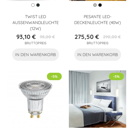
TWIST LED
PESANTE LED-
AUSSENWANDLEUCHTE (
DECKENLEUCHTE (40W)
12W)
93,10 €
275,50 €
98,00 €
290,00 €
Preis
Verkaufspreis
Preis
Verkaufspreis
BRUTTOPREIS
BRUTTOPREIS
IN DEN WARENKORB
IN DEN WARENKORB
-5%
-5%