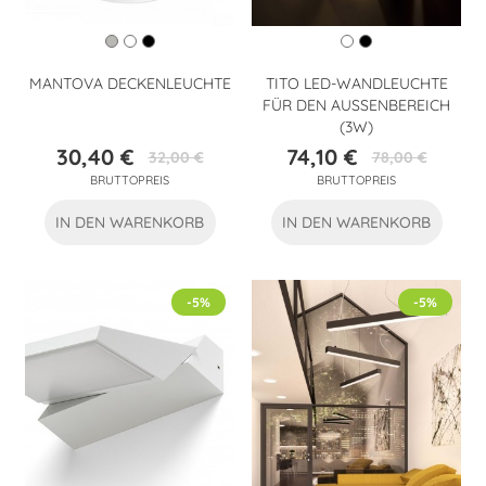
MANTOVA DECKENLEUCHTE
TITO LED-WANDLEUCHTE
FÜR DEN AUSSENBEREICH (
3W)
30,40 €
74,10 €
32,00 €
78,00 €
Preis
Verkaufspreis
Preis
Verkaufspreis
BRUTTOPREIS
BRUTTOPREIS
IN DEN WARENKORB
IN DEN WARENKORB
-5%
-5%