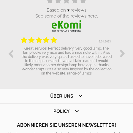
based on
7
reviews
see some of the reviews here.
.01.2023
19.01.2023
Great service! Perfect delivery, very good lamp. The
lamp looks very nice and had a nice note with it. Also
the delivery was very quick. I asked to have it delivered
to the neighbors and it was all take care of. I would
likely order another design lamp here again.. thanks
Wonderlamp! I was also very inspired by the collection
on the website, range of lamps.

ÜBER UNS

POLICY
ABONNIEREN SIE UNSEREN NEWSLETTER!