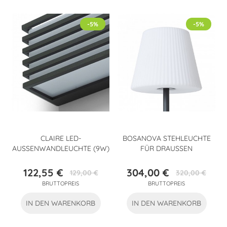
-5%
-5%
CLAIRE LED-
BOSANOVA STEHLEUCHTE
AUSSENWANDLEUCHTE (9W)
FÜR DRAUSSEN
122,55 €
304,00 €
129,00 €
320,00 €
Preis
Verkaufspreis
Preis
Verkaufspreis
BRUTTOPREIS
BRUTTOPREIS
IN DEN WARENKORB
IN DEN WARENKORB