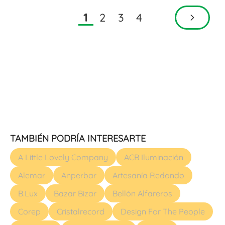
2
3
4
1
TAMBIÉN PODRÍA INTERESARTE
A Little Lovely Company
ACB Iluminación
Alemar
Anperbar
Artesanía Redondo
B.Lux
Bazar Bizar
Bellón Alfareros
Corep
Cristalrecord
Design For The People