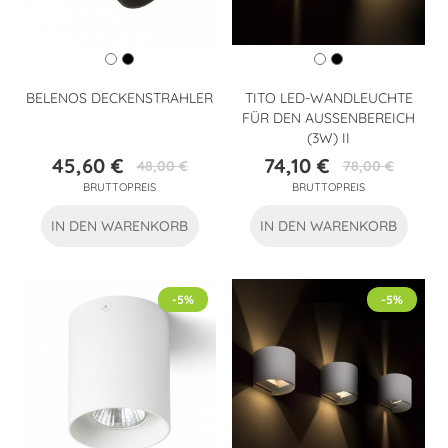
BELENOS DECKENSTRAHLER
TITO LED-WANDLEUCHTE
FÜR DEN AUSSENBEREICH (
3W) II
45,60 €
74,10 €
48,00 €
78,00 €
Preis
Verkaufspreis
Preis
Verkaufspreis
BRUTTOPREIS
BRUTTOPREIS
IN DEN WARENKORB
IN DEN WARENKORB
-5%
-5%