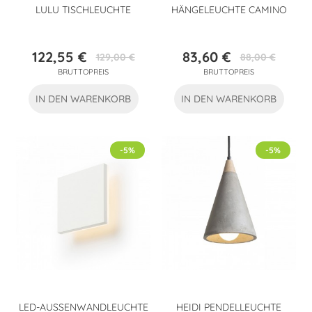
LULU TISCHLEUCHTE
HÄNGELEUCHTE CAMINO
122,55 €
83,60 €
129,00 €
88,00 €
Preis
Verkaufspreis
Preis
Verkaufspreis
BRUTTOPREIS
BRUTTOPREIS
IN DEN WARENKORB
IN DEN WARENKORB
-5%
-5%
LED-AUSSENWANDLEUCHTE A
HEIDI PENDELLEUCHTE