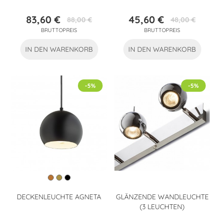
83,60 €
45,60 €
88,00 €
48,00 €
Preis
Verkaufspreis
Preis
Verkaufspreis
BRUTTOPREIS
BRUTTOPREIS
IN DEN WARENKORB
IN DEN WARENKORB
-5%
-5%
DECKENLEUCHTE AGNETA
GLÄNZENDE WANDLEUCHTE
(3 LEUCHTEN)