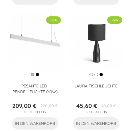
-5%
-5%
PESANTE LED-
LAURA TISCHLEUCHTE
PENDELLEUCHTE (40W)
209,00 €
45,60 €
220,00 €
48,00 €
Preis
Verkaufspreis
Preis
Verkaufspreis
BRUTTOPREIS
BRUTTOPREIS
IN DEN WARENKORB
IN DEN WARENKORB