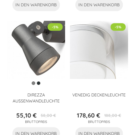
IN DEN WARENKORB
IN DEN WARENKORB
-5%
-5%
DIREZZA
VENEDIG DECKENLEUCHTE
AUSSENWANDLEUCHTE
55,10 €
178,60 €
58,00 €
188,00 €
Preis
Verkaufspreis
Preis
Verkaufspreis
BRUTTOPREIS
BRUTTOPREIS
IN DEN WARENKORB
IN DEN WARENKORB