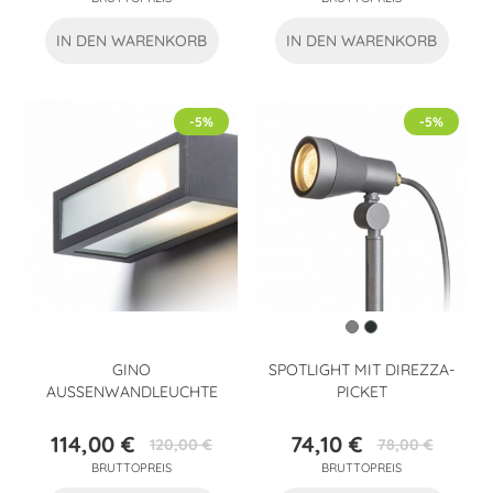
IN DEN WARENKORB
IN DEN WARENKORB
-5%
-5%
GINO
SPOTLIGHT MIT DIREZZA-
AUSSENWANDLEUCHTE
PICKET
114,00 €
74,10 €
120,00 €
78,00 €
Preis
Verkaufspreis
Preis
Verkaufspreis
BRUTTOPREIS
BRUTTOPREIS