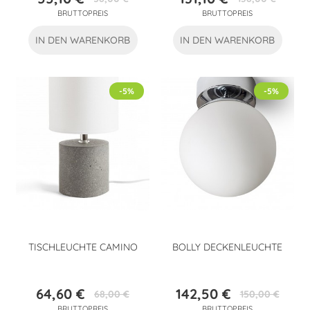
Preis
Verkaufspreis
Preis
Verkaufspreis
BRUTTOPREIS
BRUTTOPREIS
IN DEN WARENKORB
IN DEN WARENKORB
-5%
-5%
TISCHLEUCHTE CAMINO
BOLLY DECKENLEUCHTE
64,60 €
142,50 €
68,00 €
150,00 €
Preis
Verkaufspreis
Preis
Verkaufspreis
BRUTTOPREIS
BRUTTOPREIS