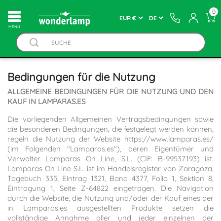
0
MENÚ
Bedingungen für die Nutzung
ALLGEMEINE BEDINGUNGEN FÜR DIE NUTZUNG UND DEN
KAUF IN LAMPARAS.ES
Die vorliegenden Allgemeinen Vertragsbedingungen sowie
die besonderen Bedingungen, die festgelegt werden können,
regeln die Nutzung der Website https://www.lamparas.es/
(im Folgenden "Lamparas.es"), deren Eigentümer und
Verwalter Lamparas On Line, S.L. (CIF: B-99537193) ist.
Lamparas On Line S.L. ist im Handelsregister von Zaragoza,
Tagebuch 335, Eintrag 1321, Band 4377, Folio 1, Sektion 8,
Eintragung 1, Seite Z-64822 eingetragen. Die Navigation
durch die Website, die Nutzung und/oder der Kauf eines der
in Lamparas.es ausgestellten Produkte setzen die
vollständige Annahme aller und jeder einzelnen der