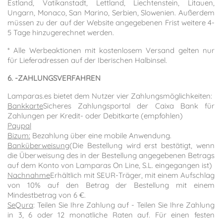
Estland, Vatikanstadt, Lettland, Liechtenstein, Litauen,
Ungarn, Monaco, San Marino, Serbien, Slowenien. Außerdem
müssen zu der auf der Website angegebenen Frist weitere 4-
5 Tage hinzugerechnet werden.
* Alle Werbeaktionen mit kostenlosem Versand gelten nur
für Lieferadressen auf der Iberischen Halbinsel.
6. -ZAHLUNGSVERFAHREN
Lamparas.es bietet dem Nutzer vier Zahlungsmöglichkeiten:
Bankkarte
Sicheres Zahlungsportal der Caixa Bank für
Zahlungen per Kredit- oder Debitkarte (empfohlen)
Paypal
Bizum:
Bezahlung über eine mobile Anwendung.
Banküberweisung
(Die Bestellung wird erst bestätigt, wenn
die Überweisung des in der Bestellung angegebenen Betrags
auf dem Konto von Lamparas On Line, S.L. eingegangen ist)
Nachnahme
Erhältlich mit SEUR-Träger, mit einem Aufschlag
von 10% auf den Betrag der Bestellung mit einem
Mindestbetrag von 6 €.
SeQura
: Teilen Sie Ihre Zahlung auf - Teilen Sie Ihre Zahlung
in 3, 6 oder 12 monatliche Raten auf. Für einen festen