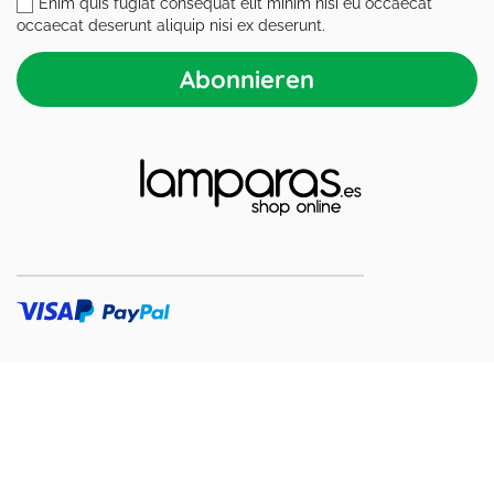
Enim quis fugiat consequat elit minim nisi eu occaecat
occaecat deserunt aliquip nisi ex deserunt.