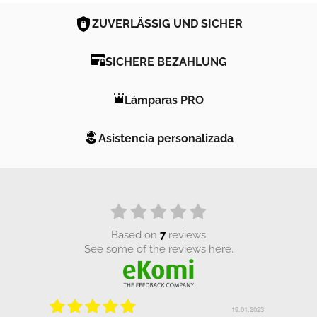
ZUVERLÄSSIG UND SICHER
SICHERE BEZAHLUNG
Lámparas PRO
Asistencia personalizada
based on
7
reviews
see some of the reviews here.
.01.2023
19.01.2023