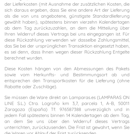
der Lieferkosten (mit Ausnahme der zusätzlichen Kosten, die
sich daraus ergeben, dass Sie eine andere Art der Lieferung
als die von uns angebotene, günstigste Standardlieferung
gewählt haben), spätestens binnen vierzehn Kalendertagen
ab dem Tag zurückzuzahlen, an dem die Mitteilung über
Ihren Widerruf dieses Vertrags bei uns eingegangen ist. Für
diese Rückzahlung verwenden wir dasselbe Zahlungsmittel,
das Sie bei der ursprünglichen Transaktion eingesetzt haben,
es sei denn, dass Ihnen wegen dieser Rückzahlung Entgelte
berechnet wurden.
Diese Kosten hängen von den Abmessungen des Pakets
sowie vom Herkunfts- und Bestimmungsort ab und
entsprechen den Transportkosten für die Lieferung (ohne
Rabatte oder Zuschläge).
Sie müssen die Ware direkt an Lamparas.es (LAMPARAS ON
LINE S.L.) Ctra. Logroño km 3,7, parcela 1, A-B, 50011
Zaragoza (España) Tf: 976587388 unverzüglich und in
jedem Fall spätestens binnen 14 Kalendertagen ab dem Tag,
an dem Sie uns über den Widerruf dieses Vertrags
unterrichten, zurückzusenden. Die Frist ist gewahrt, wenn Sie
die Waren vor Ablauf der Frist zurücksenden.