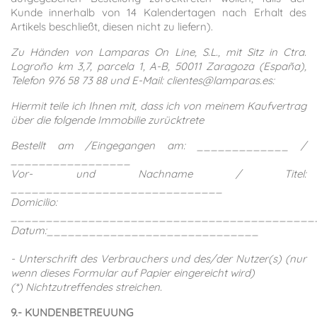
Kunde innerhalb von 14 Kalendertagen nach Erhalt des
Artikels beschließt, diesen nicht zu liefern).
Zu Händen von Lamparas On Line, S.L., mit Sitz in Ctra.
Logroño km 3,7, parcela 1, A-B, 50011 Zaragoza (España),
Telefon 976 58 73 88 und E-Mail: clientes@lamparas.es:
Hiermit teile ich Ihnen mit, dass ich von meinem Kaufvertrag
über die folgende Immobilie zurücktrete
Bestellt am /
Eingegangen am
:
_____________ /
_________________
Vor- und Nachname / Titel:
______________________________
Domicilio:
___________________________________________
Datum:
______________________________
- Unterschrift des Verbrauchers und des/der Nutzer(s) (nur
wenn dieses Formular auf Papier eingereicht wird)
(*) Nichtzutreffendes streichen.
9.- KUNDENBETREUUNG