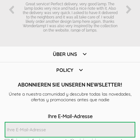
Great service! Perfect delivery, very good lamp. The
lamp looks very nice and had a nice note with it. Also
the delivery was very quick. I asked to have it delivered
to the neighbors and it was all take care of. I would
likely order another design lamp here again.. thanks
Wonderlamp! I was also very inspired by the collection
on the website, range of lamps.

ÜBER UNS

POLICY
ABONNIEREN SIE UNSEREN NEWSLETTER!
Únete a nuestra comunidad y descubre todas las novedades,
ofertas y promociones antes que nadie
Ihre E-Mail-Adresse