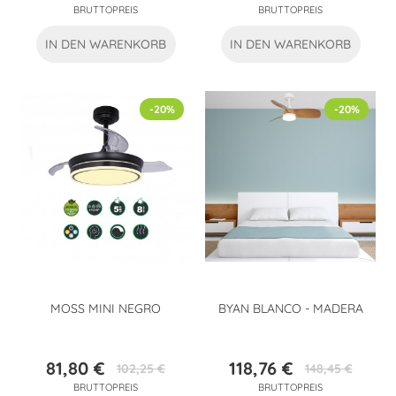
BRUTTOPREIS
BRUTTOPREIS
IN DEN WARENKORB
IN DEN WARENKORB
-20%
-20%
MOSS MINI NEGRO
BYAN BLANCO - MADERA
81,80 €
118,76 €
102,25 €
148,45 €
Preis
Verkaufspreis
Preis
Verkaufspreis
BRUTTOPREIS
BRUTTOPREIS