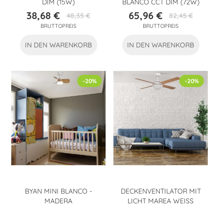
DIM (15W)
BLANCO CCT DIM (72W)
38,68 €
65,96 €
48,35 €
82,45 €
Preis
Verkaufspreis
Preis
Verkaufspreis
BRUTTOPREIS
BRUTTOPREIS
IN DEN WARENKORB
IN DEN WARENKORB
-20%
-20%
BYAN MINI BLANCO -
DECKENVENTILATOR MIT
MADERA
LICHT MAREA WEISS