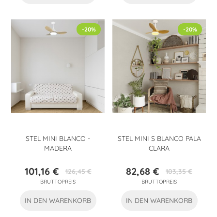
-20%
-20%
STEL MINI BLANCO -
STEL MINI S BLANCO PALA
MADERA
CLARA
101,16 €
82,68 €
126,45 €
103,35 €
Preis
Verkaufspreis
Preis
Verkaufspreis
BRUTTOPREIS
BRUTTOPREIS
IN DEN WARENKORB
IN DEN WARENKORB