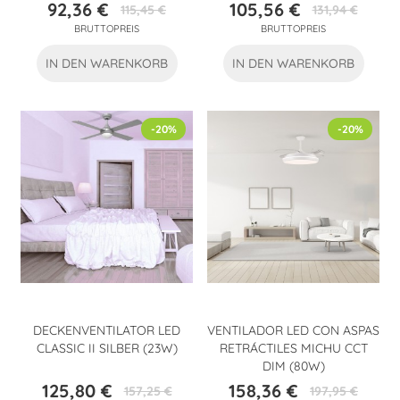
92,36 €
105,56 €
115,45 €
131,94 €
Preis
Verkaufspreis
Preis
Verkaufspreis
BRUTTOPREIS
BRUTTOPREIS
IN DEN WARENKORB
IN DEN WARENKORB
-20%
-20%
DECKENVENTILATOR LED
VENTILADOR LED CON ASPAS
CLASSIC II SILBER (23W)
RETRÁCTILES MICHU CCT
DIM (80W)
125,80 €
158,36 €
157,25 €
197,95 €
Preis
Verkaufspreis
Preis
Verkaufspreis