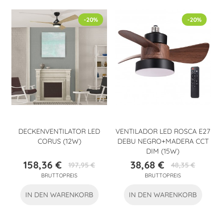
-20%
-20%
DECKENVENTILATOR LED
VENTILADOR LED ROSCA E27
CORUS (12W)
DEBU NEGRO+MADERA CCT
DIM (15W)
158,36 €
38,68 €
197,95 €
48,35 €
Preis
Verkaufspreis
Preis
Verkaufspreis
BRUTTOPREIS
BRUTTOPREIS
IN DEN WARENKORB
IN DEN WARENKORB