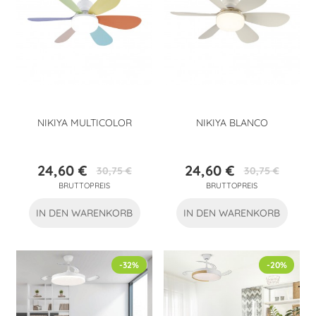
NIKIYA MULTICOLOR
NIKIYA BLANCO
24,60 €
24,60 €
30,75 €
30,75 €
Preis
Verkaufspreis
Preis
Verkaufspreis
BRUTTOPREIS
BRUTTOPREIS
IN DEN WARENKORB
IN DEN WARENKORB
-32%
-20%