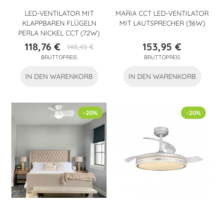
LED-VENTILATOR MIT
MARIA CCT LED-VENTILATOR
KLAPPBAREN FLÜGELN
MIT LAUTSPRECHER (36W)
PERLA NICKEL CCT (72W)
118,76 €
153,95 €
148,45 €
Preis
Verkaufspreis
Preis
BRUTTOPREIS
BRUTTOPREIS
IN DEN WARENKORB
IN DEN WARENKORB
-20%
-20%