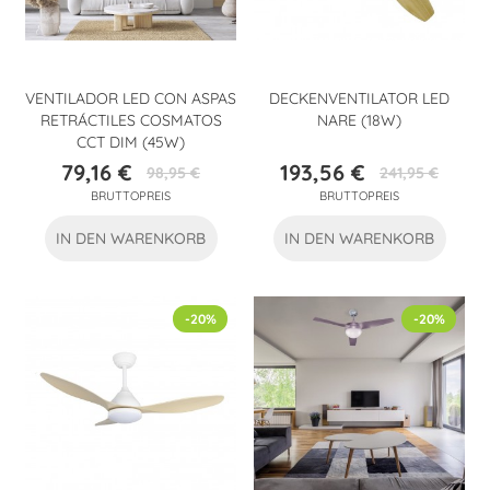
VENTILADOR LED CON ASPAS
DECKENVENTILATOR LED
RETRÁCTILES COSMATOS
NARE (18W)
CCT DIM (45W)
79,16 €
193,56 €
98,95 €
241,95 €
Preis
Verkaufspreis
Preis
Verkaufspreis
BRUTTOPREIS
BRUTTOPREIS
IN DEN WARENKORB
IN DEN WARENKORB
-20%
-20%