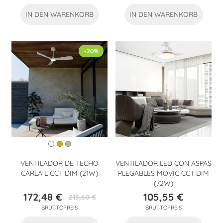
IN DEN WARENKORB
IN DEN WARENKORB
-20%
VENTILADOR DE TECHO
VENTILADOR LED CON ASPAS
CARLA L CCT DIM (21W)
PLEGABLES MOVIC CCT DIM
(72W)
172,48 €
105,55 €
215,60 €
Preis
Verkaufspreis
Preis
BRUTTOPREIS
BRUTTOPREIS