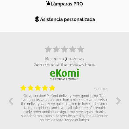
Lámparas PRO
Asistencia personalizada
based on
7
reviews
see some of the reviews here.
.01.2023
19.01.2023
Great service! Perfect delivery, very good lamp. The
lamp looks very nice and had a nice note with it. Also
the delivery was very quick. I asked to have it delivered
to the neighbors and it was all take care of. I would
likely order another design lamp here again.. thanks
Wonderlamp! I was also very inspired by the collection
on the website, range of lamps.