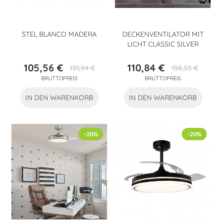
STEL BLANCO MADERA
DECKENVENTILATOR MIT
LICHT CLASSIC SILVER
105,56 €
110,84 €
131,94 €
138,55 €
Preis
Verkaufspreis
Preis
Verkaufspreis
BRUTTOPREIS
BRUTTOPREIS
IN DEN WARENKORB
IN DEN WARENKORB
-20%
-20%