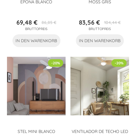
EPONA BLANCO
MOSS GRIS
69,48 €
83,56 €
86,85 €
104,44 €
Preis
Verkaufspreis
Preis
Verkaufspreis
BRUTTOPREIS
BRUTTOPREIS
IN DEN WARENKORB
IN DEN WARENKORB
-20%
-20%
STEL MINI BLANCO
VENTILADOR DE TECHO LED