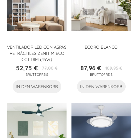
VENTILADOR LED CON ASPAS
ECORO BLANCO
RETRÁCTILES ZENIT M ECO
CCT DIM (45W)
52,75 €
87,96 €
77,00 €
109,95 €
Preis
Verkaufspreis
Preis
Verkaufspreis
BRUTTOPREIS
BRUTTOPREIS
IN DEN WARENKORB
IN DEN WARENKORB