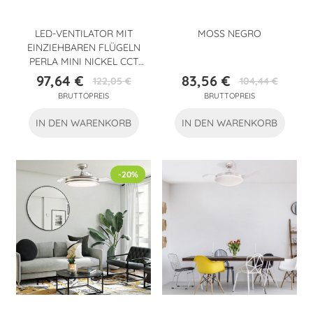
LED-VENTILATOR MIT
MOSS NEGRO
EINZIEHBAREN FLÜGELN
PERLA MINI NICKEL CCT
(35W)
97,64 €
83,56 €
122,05 €
104,44 €
Preis
Verkaufspreis
Preis
Verkaufspreis
BRUTTOPREIS
BRUTTOPREIS
IN DEN WARENKORB
IN DEN WARENKORB
-20%