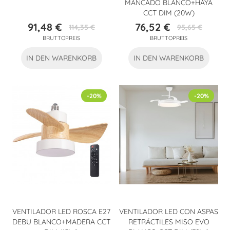
MANCADO BLANCO+HAYA
CCT DIM (20W)
91,48 €
76,52 €
114,35 €
95,65 €
Preis
Verkaufspreis
Preis
Verkaufspreis
BRUTTOPREIS
BRUTTOPREIS
IN DEN WARENKORB
IN DEN WARENKORB
-20%
-20%
VENTILADOR LED ROSCA E27
VENTILADOR LED CON ASPAS
DEBU BLANCO+MADERA CCT
RETRÁCTILES MISO EVO