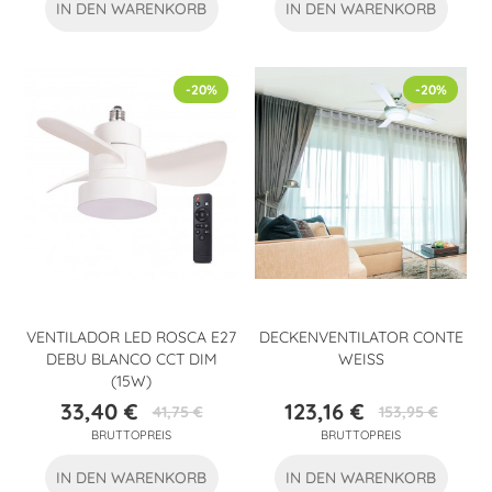
IN DEN WARENKORB
IN DEN WARENKORB
-20%
-20%
VENTILADOR LED ROSCA E27
DECKENVENTILATOR CONTE
DEBU BLANCO CCT DIM
WEISS
(15W)
33,40 €
123,16 €
41,75 €
153,95 €
Preis
Verkaufspreis
Preis
Verkaufspreis
BRUTTOPREIS
BRUTTOPREIS
IN DEN WARENKORB
IN DEN WARENKORB