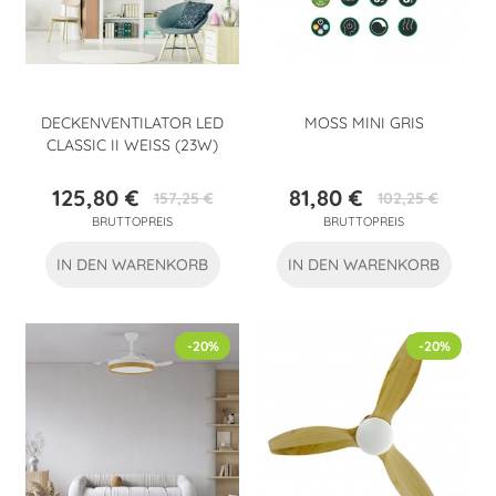
DECKENVENTILATOR LED
MOSS MINI GRIS
CLASSIC II WEISS (23W)
125,80 €
81,80 €
157,25 €
102,25 €
Preis
Verkaufspreis
Preis
Verkaufspreis
BRUTTOPREIS
BRUTTOPREIS
IN DEN WARENKORB
IN DEN WARENKORB
-20%
-20%