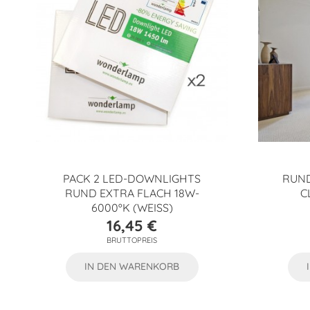
PACK 2 LED-DOWNLIGHTS
RUND
RUND EXTRA FLACH 18W-
C
6000ºK (WEISS)
16,45 €
Preis
BRUTTOPREIS
IN DEN WARENKORB