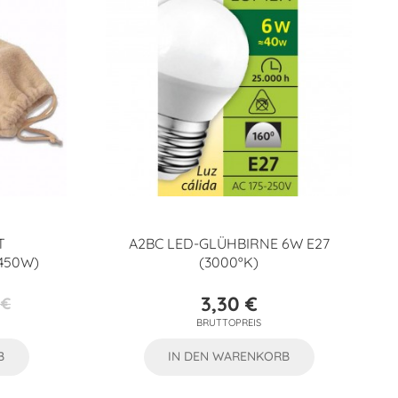
T
A2BC LED-GLÜHBIRNE 6W E27
450W)
(3000ºK)
3,30 €
 €
preis
Preis
BRUTTOPREIS
B
IN DEN WARENKORB