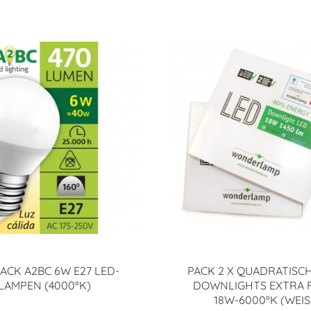
ACK A2BC 6W E27 LED-
PACK 2 X QUADRATISCH
LAMPEN (4000ºK)
DOWNLIGHTS EXTRA 
18W-6000ºK (WEISS