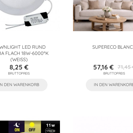
WNLIGHT LED RUND
SUPERECO BLAN
A FLACH 18W-6000ºK
(WEISS)
8,25 €
57,16 €
71,45 
Preis
Preis
Verkaufs
BRUTTOPREIS
BRUTTOPREIS
IN DEN WARENKORB
IN DEN WARENKOR