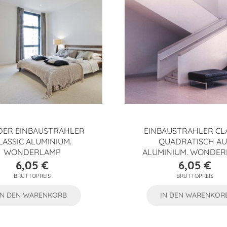
ER EINBAUSTRAHLER
EINBAUSTRAHLER CL
LASSIC ALUMINIUM.
QUADRATISCH AU
WONDERLAMP
ALUMINIUM. WONDE
6,05 €
6,05 €
Preis
Preis
BRUTTOPREIS
BRUTTOPREIS
IN DEN WARENKORB
IN DEN WARENKOR