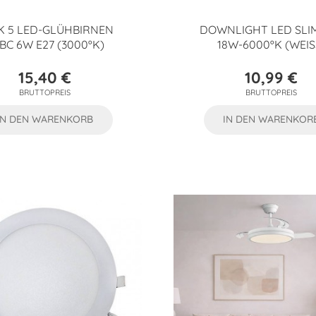
K 5 LED-GLÜHBIRNEN
DOWNLIGHT LED SLI
BC 6W E27 (3000ºK)
18W-6000ºK (WEISS
15,40 €
10,99 €
Preis
Preis
BRUTTOPREIS
BRUTTOPREIS
IN DEN WARENKORB
IN DEN WARENKOR