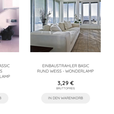
ASSIC
EINBAUSTRAHLER BASIC
S
RUND WEISS - WONDERLAMP
RLAMP
3,29 €
Preis
BRUTTOPREIS
B
IN DEN WARENKORB