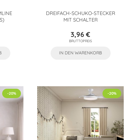
MLINE
DREIFACH-SCHUKO-STECKER
)
MIT SCHALTER
3,96 €
Preis
BRUTTOPREIS
B
IN DEN WARENKORB
-20%
-20%