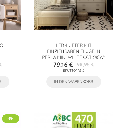
CO
LED-LÜFTER MIT
EINZIEHBAREN FLÜGELN
PERLA MINI WHITE CCT (46W)
79,16 €
€
98,95 €
preis
Preis
Verkaufspreis
BRUTTOPREIS
B
IN DEN WARENKORB
-5%