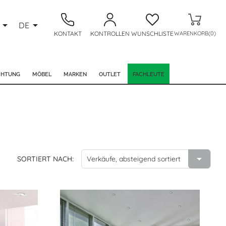


DE
KONTAKT
KONTROLLEN
WUNSCHLISTE
WARENKORB(0)
CHTUNG
MÖBEL
MARKEN
OUTLET
FACHLEUTE

SORTIERT NACH:
Verkäufe, absteigend sortiert