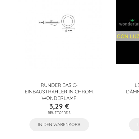
RUNDER BASIC-
L
EINBAUSTRAHLER IN CHROM.
DÄMM
WONDERLAMP
3,29 €
Preis
BRUTTOPREIS
IN DEN WARENKORB