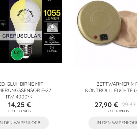
ED-GLÜHBIRNE MIT
BETTWÄRMER MI
ERUNGSSENSOR E-27.
KONTROLLLEUCHTE (
11W. 4000ºK.
14,25 €
27,90 €
29,37
Preis
Preis
Verkaufs
BRUTTOPREIS
BRUTTOPREIS
IN DEN WARENKORB
IN DEN WARENKOR