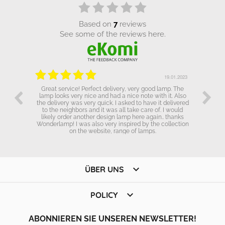
based on
7
reviews
see some of the reviews here.
.01.2023
19.01.2023
Great service! Perfect delivery, very good lamp. The
lamp looks very nice and had a nice note with it. Also
the delivery was very quick. I asked to have it delivered
to the neighbors and it was all take care of. I would
likely order another design lamp here again.. thanks
Wonderlamp! I was also very inspired by the collection
on the website, range of lamps.

ÜBER UNS

POLICY
ABONNIEREN SIE UNSEREN NEWSLETTER!