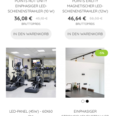
POINTS ROT UNITY
POINTS EXILITY
EINPHASIGER LED-
MAGNETISCHER LED-
SCHIENENSTRAHLER (10 W)
SCHIENENSTRAHLER (12W)
36,08 €
46,64 €
45,10 €
58,30 €
Preis
Verkaufspreis
Preis
Verkaufspreis
BRUTTOPREIS
BRUTTOPREIS
IN DEN WARENKORB
IN DEN WARENKORB
-5%
LED-PANEL (45W) - 60X60
EINPHASIGER