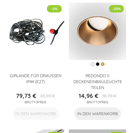
-5%
-20%
GIRLANDE FÜR DRAUSSEN I
REDONDO II
P44 (E27)
DECKENEINBAULEUCHTE
TEILEN
79,73 €
14,96 €
83,93 €
18,70 €
Preis
Verkaufspreis
Preis
Verkaufspreis
BRUTTOPREIS
BRUTTOPREIS
IN DEN WARENKORB
IN DEN WARENKORB