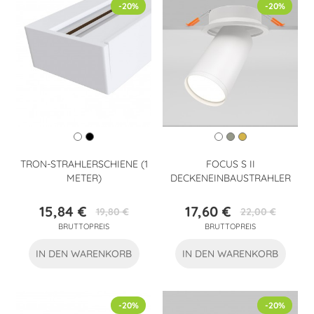
-20%
-20%
TRON-STRAHLERSCHIENE (1
FOCUS S II
METER)
DECKENEINBAUSTRAHLER
15,84 €
17,60 €
19,80 €
22,00 €
Preis
Verkaufspreis
Preis
Verkaufspreis
BRUTTOPREIS
BRUTTOPREIS
IN DEN WARENKORB
IN DEN WARENKORB
-20%
-20%