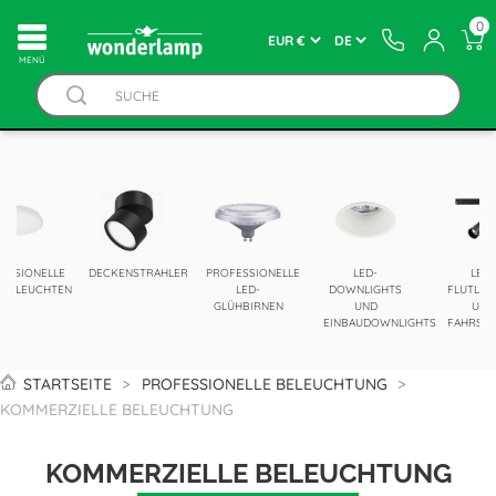
0
MENÚ
ESSIONELLE
DECKENSTRAHLER
PROFESSIONELLE
LED-
LED-
ENLEUCHTEN
LED-
DOWNLIGHTS
FLUTLIC
GLÜHBIRNEN
UND
UND
EINBAUDOWNLIGHTS
FAHRSP
STARTSEITE
PROFESSIONELLE BELEUCHTUNG
KOMMERZIELLE BELEUCHTUNG
KOMMERZIELLE BELEUCHTUNG