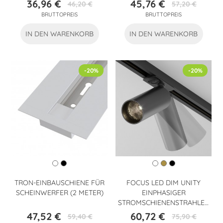
(5W)
36,96 €
45,76 €
46,20 €
57,20 €
Preis
Verkaufspreis
Preis
Verkaufspreis
BRUTTOPREIS
BRUTTOPREIS
IN DEN WARENKORB
IN DEN WARENKORB
-20%
-20%
TRON-EINBAUSCHIENE FÜR
FOCUS LED DIM UNITY
SCHEINWERFER (2 METER)
EINPHASIGER
STROMSCHIENENSTRAHLER
(12 W)
47,52 €
60,72 €
59,40 €
75,90 €
Preis
Verkaufspreis
Preis
Verkaufspreis