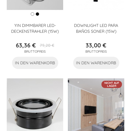
YIN DIMMBARER LED-
DOWNLIGHT LED PARA
DECKENSTRAHLER (15W)
BAÑOS SONER (15W)
63,36 €
33,00 €
79,20 €
Preis
Verkaufspreis
Preis
BRUTTOPREIS
BRUTTOPREIS
IN DEN WARENKORB
IN DEN WARENKORB
NICHT AUF
LAGER