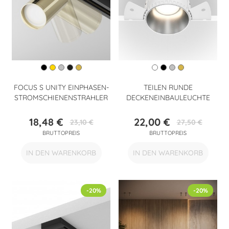
FOCUS S UNITY EINPHASEN-
TEILEN RUNDE
STROMSCHIENENSTRAHLER
DECKENEINBAULEUCHTE
18,48 €
22,00 €
23,10 €
27,50 €
Preis
Verkaufspreis
Preis
Verkaufspreis
BRUTTOPREIS
BRUTTOPREIS
IN DEN WARENKORB
IN DEN WARENKORB
-20%
-20%