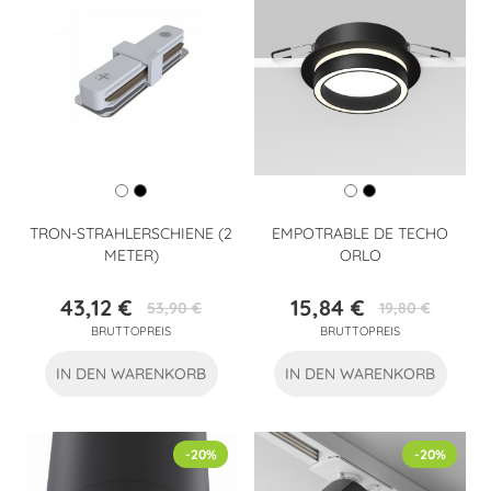
TRON-STRAHLERSCHIENE (2
EMPOTRABLE DE TECHO
METER)
ORLO
43,12 €
15,84 €
53,90 €
19,80 €
Preis
Verkaufspreis
Preis
Verkaufspreis
BRUTTOPREIS
BRUTTOPREIS
IN DEN WARENKORB
IN DEN WARENKORB
-20%
-20%