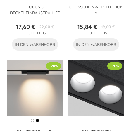
FOCUS S
GLEISSCHEINWERFER TRON
DECKENEINBAUSTRAHLER
V
17,60 €
15,84 €
22,00 €
19,80 €
Preis
Verkaufspreis
Preis
Verkaufspreis
BRUTTOPREIS
BRUTTOPREIS
IN DEN WARENKORB
IN DEN WARENKORB
-20%
-20%