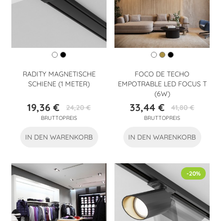
RADITY MAGNETISCHE
FOCO DE TECHO
SCHIENE (1 METER)
EMPOTRABLE LED FOCUS T
(6W)
19,36 €
33,44 €
24,20 €
41,80 €
Preis
Verkaufspreis
Preis
Verkaufspreis
BRUTTOPREIS
BRUTTOPREIS
IN DEN WARENKORB
IN DEN WARENKORB
-20%