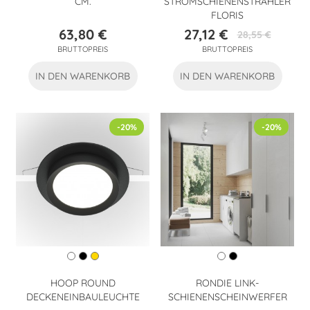
CM.
STROMSCHIENENSTRAHLER
FLORIS
63,80 €
27,12 €
28,55 €
Preis
Preis
Verkaufspreis
BRUTTOPREIS
BRUTTOPREIS
IN DEN WARENKORB
IN DEN WARENKORB
-20%
-20%
HOOP ROUND
RONDIE LINK-
DECKENEINBAULEUCHTE
SCHIENENSCHEINWERFER