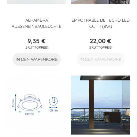
ALHAMBRA
EMPOTRABLE DE TECHO LED
AUSSENEINBAULEUCHTE
CCT II (8W)
9,35 €
22,00 €
Preis
Preis
BRUTTOPREIS
BRUTTOPREIS
IN DEN WARENKORB
IN DEN WARENKORB