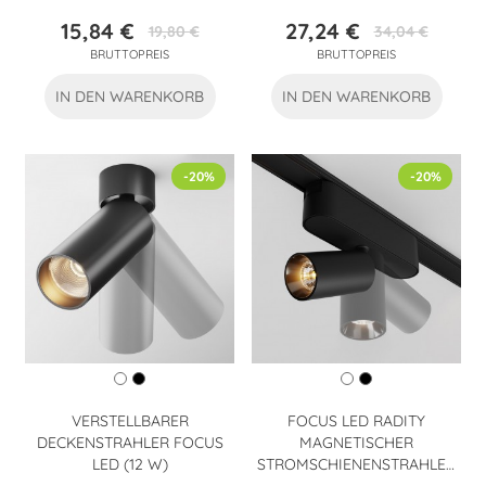
15,84 €
27,24 €
19,80 €
34,04 €
Preis
Verkaufspreis
Preis
Verkaufspreis
BRUTTOPREIS
BRUTTOPREIS
IN DEN WARENKORB
IN DEN WARENKORB
-20%
-20%
VERSTELLBARER
FOCUS LED RADITY
DECKENSTRAHLER FOCUS
MAGNETISCHER
LED (12 W)
STROMSCHIENENSTRAHLER