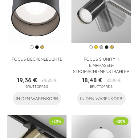
FOCUS DECKENLEUCHTE
FOCUS S UNITY II
EINPHASEN-
STROMSCHIENENSTRAHLER
19,36 €
18,48 €
24,20 €
23,10 €
Preis
Verkaufspreis
Preis
Verkaufspreis
BRUTTOPREIS
BRUTTOPREIS
IN DEN WARENKORB
IN DEN WARENKORB
-20%
-20%