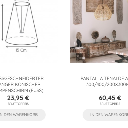
SSGESCHNEIDERTER L
PANTALLA TENAI DE 
NGER KONISCHER L
300/400/200X300
PENSCHIRM (FUSS)
23,95 €
60,45 €
Preis
Preis
BRUTTOPREIS
BRUTTOPREIS
IN DEN WARENKORB
IN DEN WARENKOR