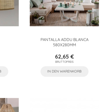
PANTALLA ADDU BLANCA
580X280MM
62,65 €
Preis
BRUTTOPREIS
B
IN DEN WARENKORB