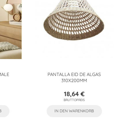
MALE
PANTALLA EID DE ALGAS
310X200MM
18,64 €
Preis
BRUTTOPREIS
B
IN DEN WARENKORB