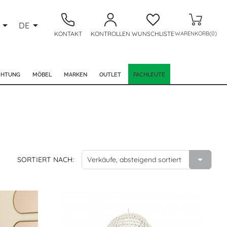


DE
KONTAKT
KONTROLLEN
WUNSCHLISTE
WARENKORB(0)
CHTUNG
MÖBEL
MARKEN
OUTLET
FACHLEUTE

SORTIERT NACH:
Verkäufe, absteigend sortiert