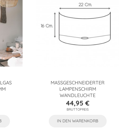
ALGAS
MASSGESCHNEIDERTER L
MM
AMPENSCHIRM
WANDLEUCHTE
44,95 €
Preis
BRUTTOPREIS
B
IN DEN WARENKORB