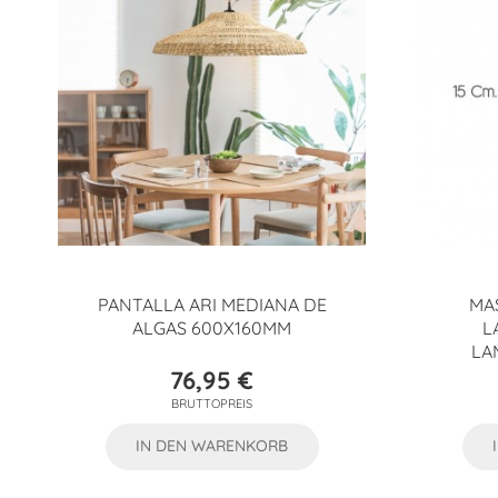
PANTALLA ARI MEDIANA DE
MA
ALGAS 600X160MM
A
AM
76,95 €
Preis
BRUTTOPREIS
IN DEN WARENKORB