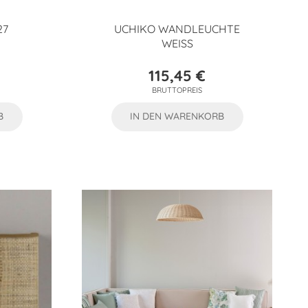
27
UCHIKO WANDLEUCHTE
WEISS
115,45 €
Preis
BRUTTOPREIS
B
IN DEN WARENKORB