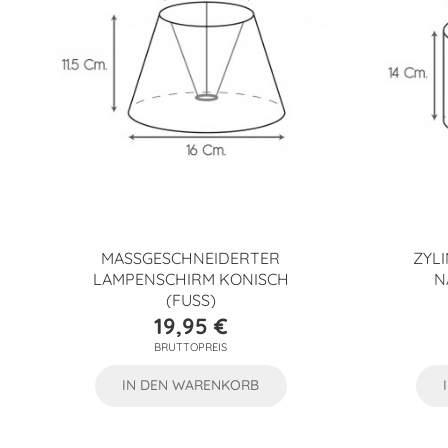
MASSGESCHNEIDERTER L
ZYL
AMPENSCHIRM KONISCH (
N
FUSS)
19,95 €
Preis
BRUTTOPREIS
IN DEN WARENKORB