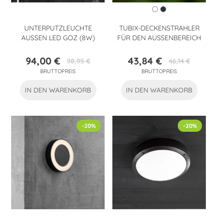
UNTERPUTZLEUCHTE
TUBIX-DECKENSTRAHLER
AUSSEN LED GOZ (8W)
FÜR DEN AUSSENBEREICH
94,00 €
43,84 €
98,95 €
46,14 €
Preis
Verkaufspreis
Preis
Verkaufspreis
BRUTTOPREIS
BRUTTOPREIS
IN DEN WARENKORB
IN DEN WARENKORB
-20%
-20%