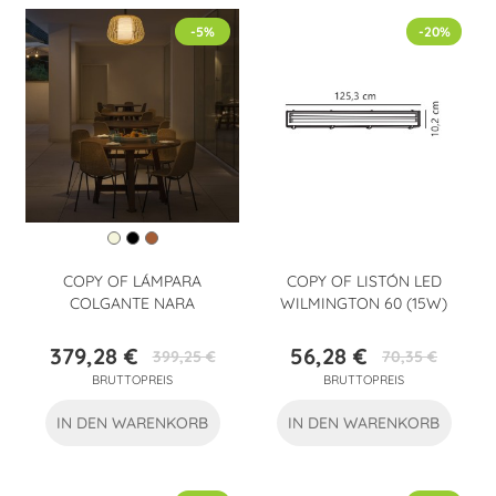
-5%
-20%
COPY OF LÁMPARA
COPY OF LISTÓN LED
COLGANTE NARA
WILMINGTON 60 (15W)
379,28 €
56,28 €
399,25 €
70,35 €
Preis
Verkaufspreis
Preis
Verkaufspreis
BRUTTOPREIS
BRUTTOPREIS
IN DEN WARENKORB
IN DEN WARENKORB