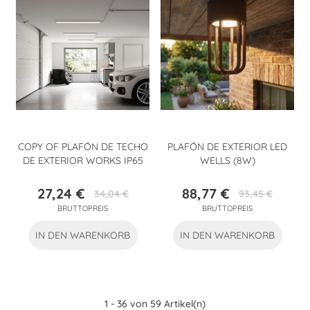
COPY OF PLAFÓN DE TECHO
PLAFÓN DE EXTERIOR LED
DE EXTERIOR WORKS IP65
WELLS (8W)
27,24 €
88,77 €
34,04 €
93,45 €
Preis
Verkaufspreis
Preis
Verkaufspreis
BRUTTOPREIS
BRUTTOPREIS
IN DEN WARENKORB
IN DEN WARENKORB
1 - 36 von 59 Artikel(n)