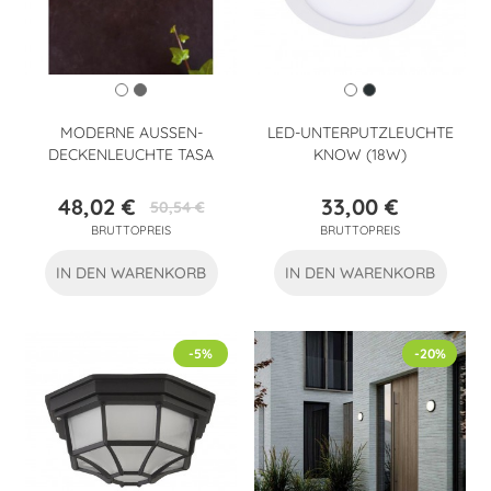
MODERNE AUSSEN-D
LED-UNTERPUTZLEUCHTE
ECKENLEUCHTE TASA
KNOW (18W)
48,02 €
33,00 €
50,54 €
Preis
Verkaufspreis
Preis
BRUTTOPREIS
BRUTTOPREIS
IN DEN WARENKORB
IN DEN WARENKORB
-5%
-20%