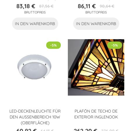
83,18 €
86,11 €
87,56 €
90,64 €
Preis
Verkaufspreis
Preis
Verkaufspreis
BRUTTOPREIS
BRUTTOPREIS
IN DEN WARENKORB
IN DEN WARENKORB
-5%
-5%
LED-DECKENLEUCHTE FÜR
PLAFÓN DE TECHO DE
DEN AUSSENBEREICH 10W
EXTERIOR INGLENOOK
(OBERFLÄCHE)
60,92 €
262,20 €