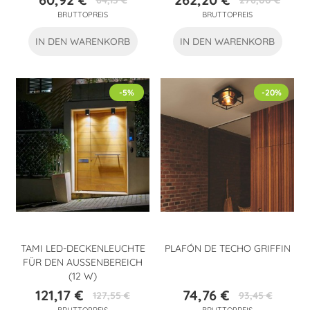
64,13 €
276,00 €
Preis
Verkaufspreis
Preis
Verkaufspreis
BRUTTOPREIS
BRUTTOPREIS
IN DEN WARENKORB
IN DEN WARENKORB
-5%
-20%
TAMI LED-DECKENLEUCHTE
PLAFÓN DE TECHO GRIFFIN
FÜR DEN AUSSENBEREICH (
12 W)
121,17 €
74,76 €
127,55 €
93,45 €
Preis
Verkaufspreis
Preis
Verkaufspreis