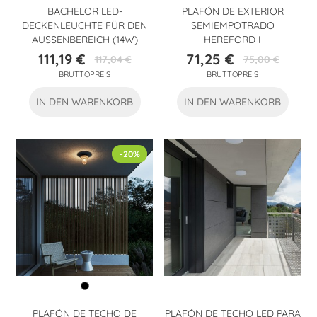
BACHELOR LED-
PLAFÓN DE EXTERIOR
DECKENLEUCHTE FÜR DEN
SEMIEMPOTRADO
AUSSENBEREICH (14W)
HEREFORD I
111,19 €
71,25 €
117,04 €
75,00 €
Preis
Verkaufspreis
Preis
Verkaufspreis
BRUTTOPREIS
BRUTTOPREIS
IN DEN WARENKORB
IN DEN WARENKORB
-20%
PLAFÓN DE TECHO DE
PLAFÓN DE TECHO LED PARA