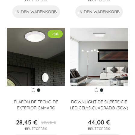
BRUTTOPREIS
BRUTTOPREIS
IN DEN WARENKORB
IN DEN WARENKORB
-5%
PLAFÓN DE TECHO DE
DOWNLIGHT DE SUPERFICIE
EXTERIOR CAMARO
LED GELYS CUADRADO (30W)
28,45 €
44,00 €
29,95 €
Preis
Verkaufspreis
Preis
BRUTTOPREIS
BRUTTOPREIS