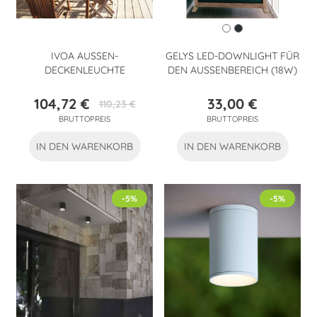
IVOA AUSSEN-D
GELYS LED-DOWNLIGHT FÜR
ECKENLEUCHTE
DEN AUSSENBEREICH (18W)
104,72 €
33,00 €
110,23 €
Preis
Verkaufspreis
Preis
BRUTTOPREIS
BRUTTOPREIS
IN DEN WARENKORB
IN DEN WARENKORB
-5%
-5%