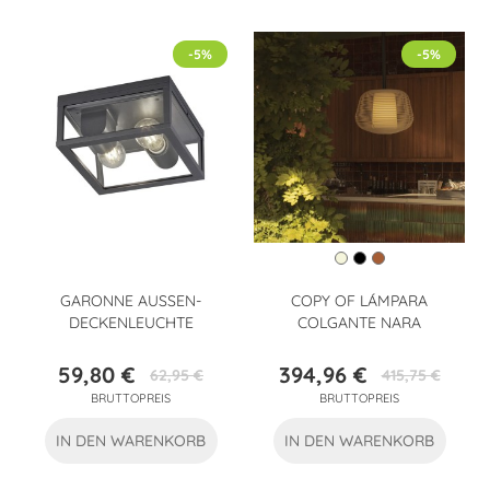
-5%
-5%
GARONNE AUSSEN-D
COPY OF LÁMPARA
ECKENLEUCHTE
COLGANTE NARA
59,80 €
394,96 €
62,95 €
415,75 €
Preis
Verkaufspreis
Preis
Verkaufspreis
BRUTTOPREIS
BRUTTOPREIS
IN DEN WARENKORB
IN DEN WARENKORB