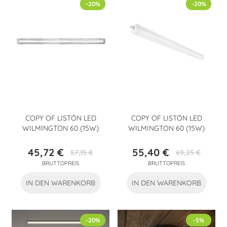
-20%
-20%
COPY OF LISTÓN LED
COPY OF LISTÓN LED
WILMINGTON 60 (15W)
WILMINGTON 60 (15W)
45,72 €
55,40 €
57,15 €
69,25 €
Preis
Verkaufspreis
Preis
Verkaufspreis
BRUTTOPREIS
BRUTTOPREIS
IN DEN WARENKORB
IN DEN WARENKORB
-20%
-5%