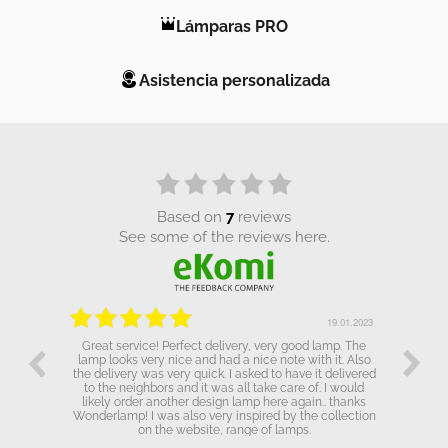
Lámparas PRO
Asistencia personalizada
based on
7
reviews
see some of the reviews here.
.01.2023
19.01.2023
Great service! Perfect delivery, very good lamp. The
lamp looks very nice and had a nice note with it. Also
the delivery was very quick. I asked to have it delivered
to the neighbors and it was all take care of. I would
likely order another design lamp here again.. thanks
Wonderlamp! I was also very inspired by the collection
on the website, range of lamps.