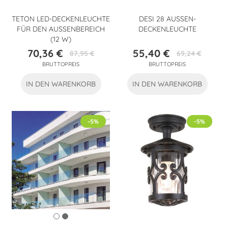
TETON LED-DECKENLEUCHTE
DESI 28 AUSSEN-D
FÜR DEN AUSSENBEREICH (
ECKENLEUCHTE
12 W)
70,36 €
55,40 €
87,95 €
69,24 €
Preis
Verkaufspreis
Preis
Verkaufspreis
BRUTTOPREIS
BRUTTOPREIS
IN DEN WARENKORB
IN DEN WARENKORB
-5%
-5%