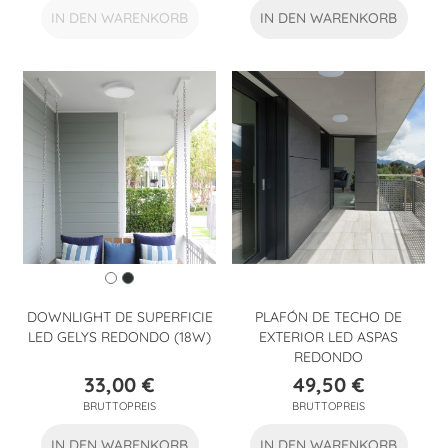
IN DEN WARENKORB
IN DEN WARENKORB
DOWNLIGHT DE SUPERFICIE
PLAFÓN DE TECHO DE
LED GELYS REDONDO (18W)
EXTERIOR LED ASPAS
REDONDO
33,00 €
49,50 €
Preis
Preis
BRUTTOPREIS
BRUTTOPREIS
IN DEN WARENKORB
IN DEN WARENKORB