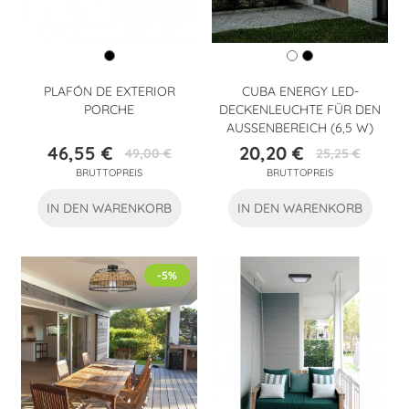
PLAFÓN DE EXTERIOR
CUBA ENERGY LED-
PORCHE
DECKENLEUCHTE FÜR DEN
AUSSENBEREICH (6,5 W)
46,55 €
20,20 €
49,00 €
25,25 €
Preis
Verkaufspreis
Preis
Verkaufspreis
BRUTTOPREIS
BRUTTOPREIS
IN DEN WARENKORB
IN DEN WARENKORB
-5%