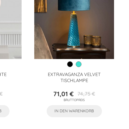
HTE
EXTRAVAGANZA VELVET
TISCHLAMPE
71,01 €
€
74,75 €
preis
Preis
Verkaufspreis
BRUTTOPREIS
B
IN DEN WARENKORB