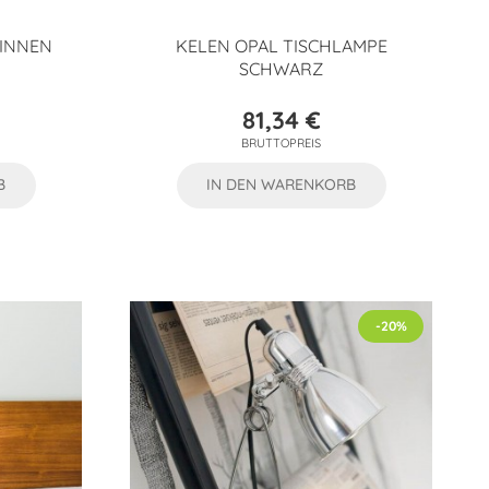
SINNEN
KELEN OPAL TISCHLAMPE
SCHWARZ
81,34 €
Preis
BRUTTOPREIS
B
IN DEN WARENKORB
-20%