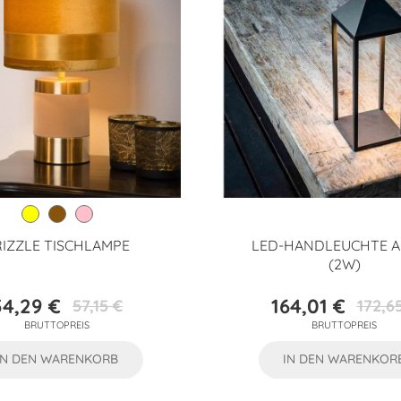
RIZZLE TISCHLAMPE
LED-HANDLEUCHTE 
(2W)
54,29 €
164,01 €
57,15 €
172,6
Preis
Verkaufspreis
Preis
Verkaufs
BRUTTOPREIS
BRUTTOPREIS
IN DEN WARENKORB
IN DEN WARENKOR