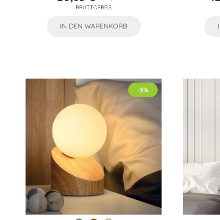
Preis
Verkaufspreis
BRUTTOPREIS
IN DEN WARENKORB
-5%