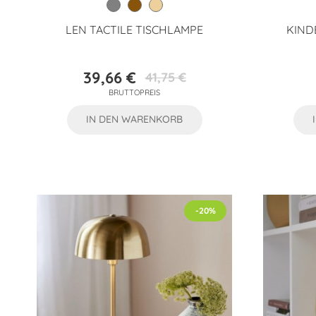
LEN TACTILE TISCHLAMPE
KIND
39,66 €
41,75 €
Preis
Verkaufspreis
BRUTTOPREIS
IN DEN WARENKORB
-20%