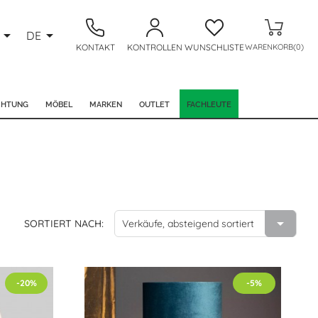


DE
KONTAKT
KONTROLLEN
WUNSCHLISTE
WARENKORB(0)
CHTUNG
MÖBEL
MARKEN
OUTLET
FACHLEUTE

SORTIERT NACH:
Verkäufe, absteigend sortiert
-20%
-5%