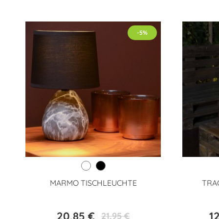
-5%
MARMO TISCHLEUCHTE
TRA
20,85 €
1
21,95 €