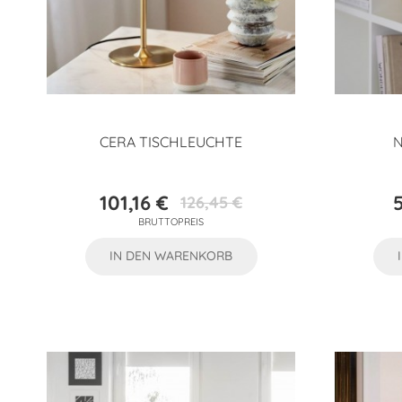
CERA TISCHLEUCHTE
N
101,16 €
126,45 €
Preis
Verkaufspreis
BRUTTOPREIS
IN DEN WARENKORB