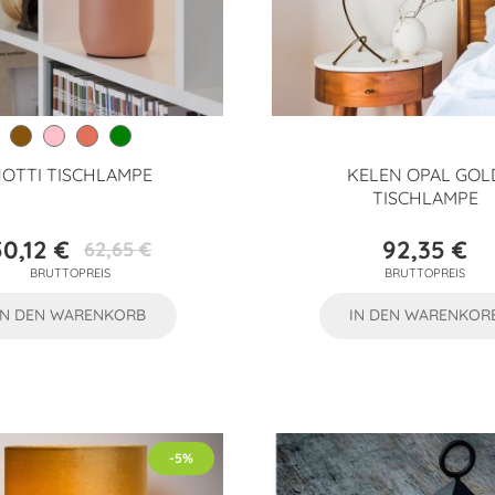
OTTI TISCHLAMPE
KELEN OPAL GOL
TISCHLAMPE
50,12 €
92,35 €
62,65 €
Preis
Verkaufspreis
Preis
BRUTTOPREIS
BRUTTOPREIS
IN DEN WARENKORB
IN DEN WARENKOR
-5%