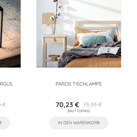
ARGUS
PAROS TISCHLAMPE
70,23 €
5 €
73,93 €
preis
Preis
Verkaufspreis
BRUTTOPREIS
B
IN DEN WARENKORB