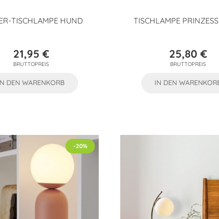
ER-TISCHLAMPE HUND
TISCHLAMPE PRINZES
21,95 €
25,80 €
Preis
Preis
BRUTTOPREIS
BRUTTOPREIS
IN DEN WARENKORB
IN DEN WARENKOR
-20%