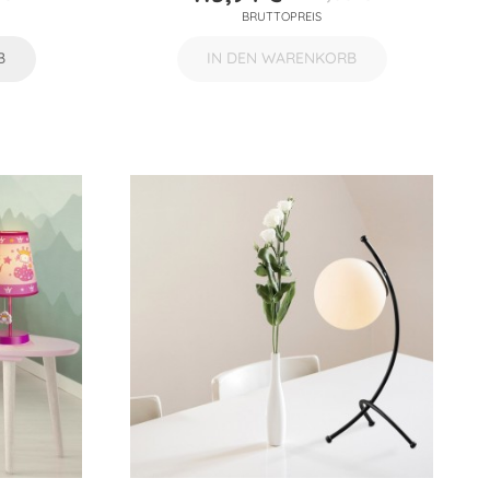
preis
Preis
Verkaufspreis
BRUTTOPREIS
B
IN DEN WARENKORB