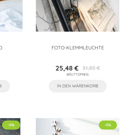
D
FOTO-KLEMMLEUCHTE
25,48 €
31,85 €
Preis
Verkaufspreis
BRUTTOPREIS
B
IN DEN WARENKORB
-5%
-5%