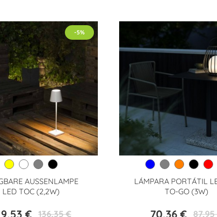
-5%
GBARE AUSSENLAMPE L
LÁMPARA PORTÁTIL LE
ED TOC (2,2W)
TO-GO (3W)
29,53 €
70,36 €
136,35 €
87,95