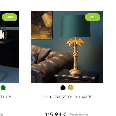
-20%
-5%
D JIM
KOKOSNUSS TISCHLAMPE
115,94 €
 €
122,05 €