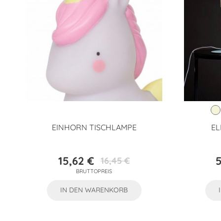
EINHORN TISCHLAMPE
EL
15,62 €
5
16,45 €
Preis
Verkaufspreis
BRUTTOPREIS
IN DEN WARENKORB