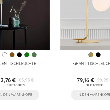
LEN TISCHLEUCHTE
GRANT TISCHLEUC
2,76 €
79,16 €
65,95 €
98,95 
Preis
Verkaufspreis
Preis
Verkaufs
BRUTTOPREIS
BRUTTOPREIS
IN DEN WARENKORB
IN DEN WARENKOR