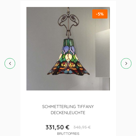
-5%
SCHMETTERLING TIFFANY
DECKENLEUCHTE
331,50 €
348,95 €
Preis
Verkaufspreis
BRUTTOPREIS