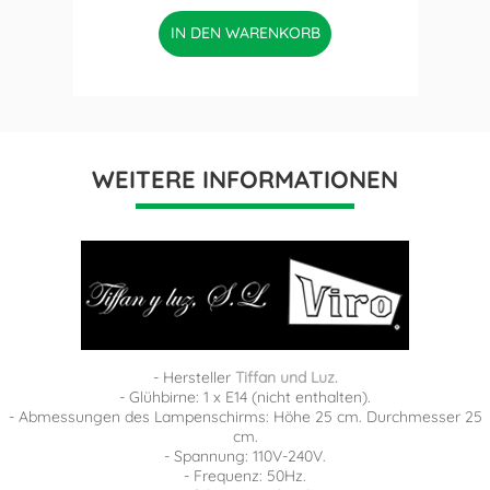
IN DEN WARENKORB
WEITERE INFORMATIONEN
- Hersteller
Tiffan und Luz.
- Glühbirne: 1 x E14 (nicht enthalten).
- Abmessungen des Lampenschirms: Höhe 25 cm. Durchmesser 25
cm.
- Spannung: 110V-240V.
- Frequenz: 50Hz.