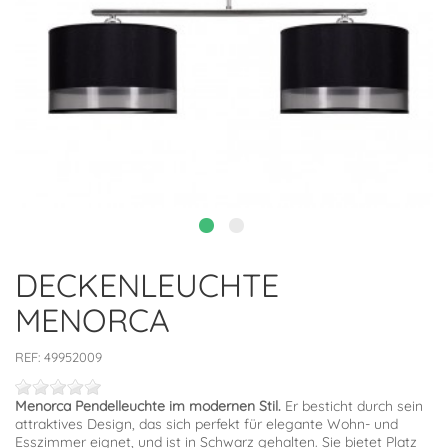
DECKENLEUCHTE
MENORCA
REF:
49952009
Menorca Pendelleuchte im modernen Stil.
Er besticht durch sein
attraktives Design, das sich perfekt für elegante Wohn- und
Esszimmer eignet, und ist in Schwarz gehalten. Sie bietet Platz