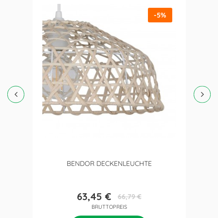
-5%
BENDOR DECKENLEUCHTE
63,45 €
66,79 €
Preis
Verkaufspreis
BRUTTOPREIS