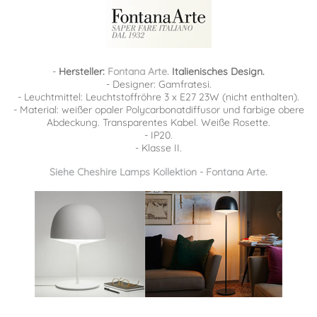
-
Hersteller:
Fontana Arte.
Italienisches Design.
- Designer: Gamfratesi.
- Leuchtmittel: Leuchtstoffröhre 3 x E27 23W (nicht enthalten).
- Material: weißer opaler Polycarbonatdiffusor und farbige obere
Abdeckung. Transparentes Kabel. Weiße Rosette.
- IP20.
- Klasse II.
Siehe Cheshire Lamps Kollektion - Fontana Arte.