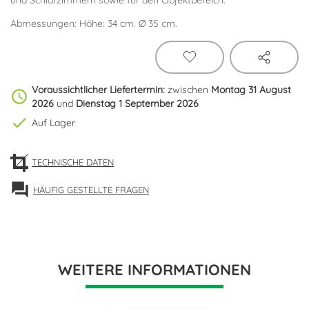
und Schlafzimmern sowie für den Objektbereich.
Abmessungen: Höhe: 34 cm. Ø 35 cm.
Voraussichtlicher Liefertermin:
zwischen
Montag 31 August
schedule
2026
und
Dienstag 1 September 2026
check
Auf Lager
TECHNISCHE DATEN
forum
HÄUFIG GESTELLTE FRAGEN
WEITERE INFORMATIONEN