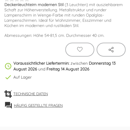
Deckenleuchte
im modernen Stil
(3 Leuchten) mit ausziehbarem
Schaft zur Höhenverstellung. Metallstruktur und runder
Lampenschirm in Wenge-Farbe mit runden Opalglas-
Lampenschirmen. Ideal für Wohnzimmer, Esszimmer und
Küchen im modernen und rustikalen Stil.
Abmessungen: Höhe 54-81,5 cm. Durchmesser 40 cm.
Voraussichtlicher Liefertermin:
zwischen
Donnerstag 13
schedule
August 2026
und
Freitag 14 August 2026
check
Auf Lager
TECHNISCHE DATEN
forum
HÄUFIG GESTELLTE FRAGEN