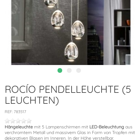
ROCÍO PENDELLEUCHTE (5
LEUCHTEN)
REF:
783517
Hängeleuchte
mit 5 Lampenschirmen mit
LED-Beleuchtung
aus
verchromtem Metall und massivem Glas in Form von Tropfen mit
dekorativen Blasen im Inneren. In der Höhe verstellbar.