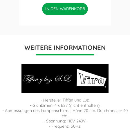
IN DEN WARENKORB
WEITERE INFORMATIONEN
- Hersteller
Tiffan und Luz.
- Glühbirnen: 4 x E27 (nicht enthalten).
- Abmessungen des Lampenschirms: Höhe 20 cm. Durchmesser 40
cm.
- Spannung: 110V-240V.
- Frequenz: 50Hz.