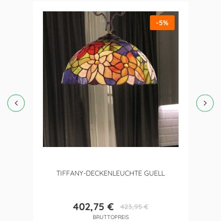
-5%
TIFFANY-DECKENLEUCHTE GUELL
402,75 €
423,95 €
Preis
Verkaufspreis
BRUTTOPREIS