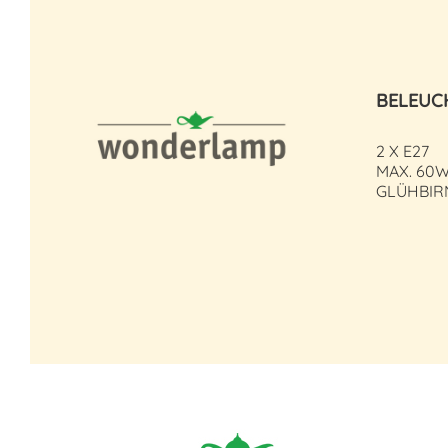
BELEUC
2 X E27
MAX. 60W
GLÜHBIR