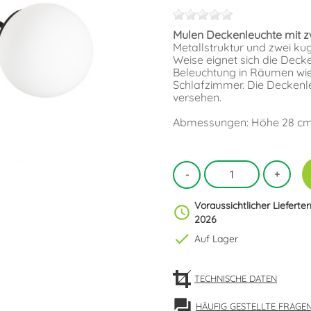
Mulen Deckenleuchte mit z
Metallstruktur und zwei k
Weise eignet sich die Dec
Beleuchtung in Räumen w
Schlafzimmer. Die Deckenle
versehen.
Abmessungen: Höhe 28 cm. 
Voraussichtlicher Lieferte
schedule
2026
check
Auf Lager
TECHNISCHE DATEN
forum
HÄUFIG GESTELLTE FRAGE