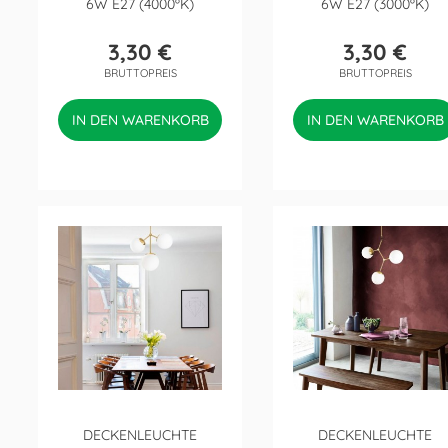
6W E27 (4000ºK)
6W E27 (3000ºK)
3,30 €
3,30 €
Preis
Preis
BRUTTOPREIS
BRUTTOPREIS
IN DEN WARENKORB
IN DEN WARENKORB
DECKENLEUCHTE
DECKENLEUCHTE