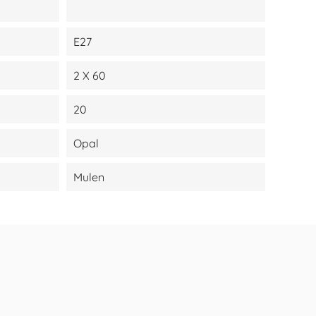
E27
2 X 60
20
Opal
Mulen