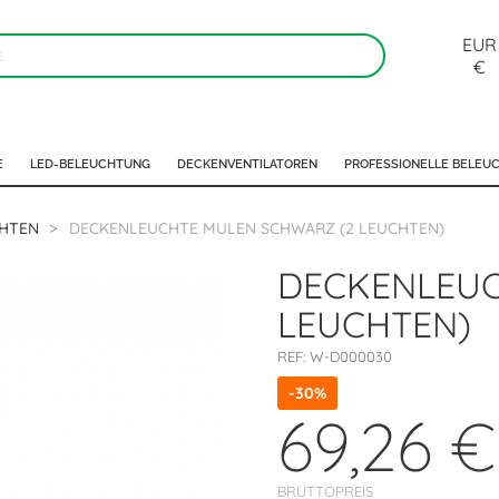
EUR
€
E
LED-BELEUCHTUNG
DECKENVENTILATOREN
PROFESSIONELLE BELEU
HTEN
DECKENLEUCHTE MULEN SCHWARZ (2 LEUCHTEN)
DECKENLEUC
LEUCHTEN)
REF:
W-D000030
-30%
69,26 €
BRUTTOPREIS