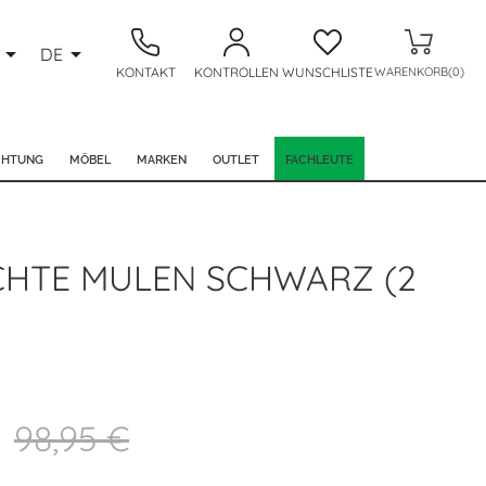


DE
KONTAKT
KONTROLLEN
WUNSCHLISTE
WARENKORB(0)
CHTUNG
MÖBEL
MARKEN
OUTLET
FACHLEUTE
HTE MULEN SCHWARZ (2
98,95 €