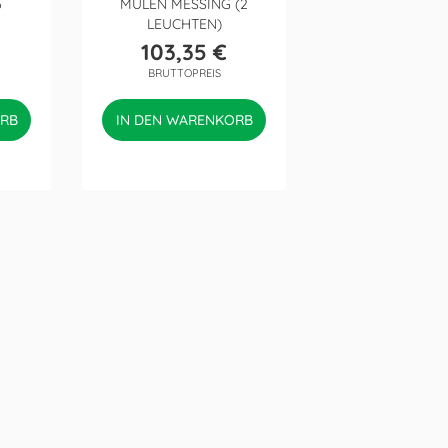
6
MULEN MESSING (2
LEUCHTEN)
103,35 €
Preis
BRUTTOPREIS
ORB
IN DEN WARENKORB