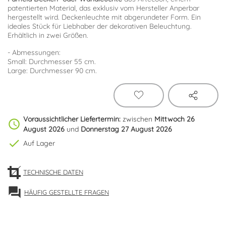
patentierten Material, das exklusiv vom Hersteller Anperbar
hergestellt wird. Deckenleuchte mit abgerundeter Form. Ein
ideales Stück für Liebhaber der dekorativen Beleuchtung.
Erhältlich in zwei Größen.
- Abmessungen:
Small: Durchmesser 55 cm.
Large: Durchmesser 90 cm.
Voraussichtlicher Liefertermin:
zwischen
Mittwoch 26
schedule
August 2026
und
Donnerstag 27 August 2026
check
Auf Lager
TECHNISCHE DATEN
forum
HÄUFIG GESTELLTE FRAGEN