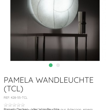
PAMELA WANDLEUCHTE
(TCL)
REF:
428-55-TCL
Pamela Decken- oder Wandleuchte
aus Artecoon, einem