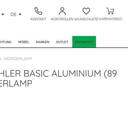


DE
KONTAKT
KONTROLLEN
WUNSCHLISTE
WARENKORB(0)
CHTUNG
MÖBEL
MARKEN
OUTLET
FACHLEUTE
) . WONDERLAMP
LER BASIC ALUMINIUM (89
ERLAMP