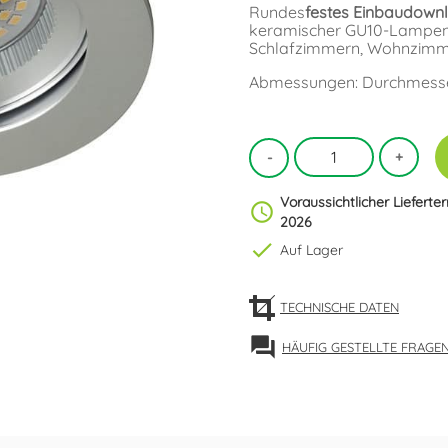
Rundes
festes Einbaudownl
keramischer GU10-Lampenfas
Schlafzimmern, Wohnzimme
Abmessungen: Durchmess
Voraussichtlicher Lieferte
schedule
2026
check
Auf Lager
TECHNISCHE DATEN
forum
HÄUFIG GESTELLTE FRAGE