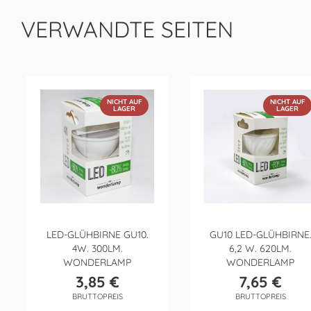
VERWANDTE SEITEN
NICHT AUF
NICHT AUF
LAGER
LAGER
LED-GLÜHBIRNE GU10.
GU10 LED-GLÜHBIRNE
4W. 300LM.
6,2 W. 620LM.
WONDERLAMP
WONDERLAMP
3,85 €
7,65 €
Preis
Preis
BRUTTOPREIS
BRUTTOPREIS