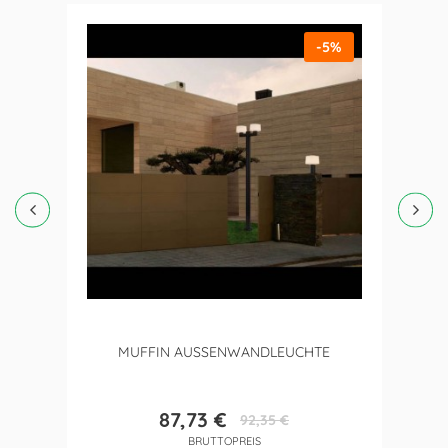
-5%
MUFFIN AUSSENWANDLEUCHTE
87,73 €
92,35 €
Preis
Verkaufspreis
BRUTTOPREIS