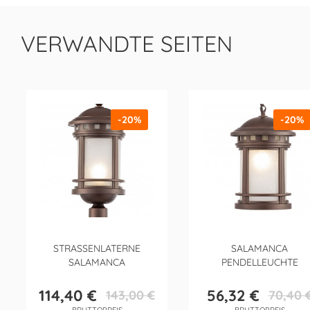
VERWANDTE SEITEN
-20%
-20%
STRASSENLATERNE S
SALAMANCA
ALAMANCA
PENDELLEUCHTE
114,40 €
56,32 €
143,00 €
70,40 
Preis
Verkaufspreis
Preis
Verkaufsp