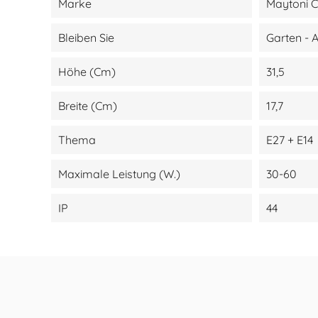
Marke
Maytoni C
Bleiben Sie
Garten - 
Höhe (cm)
31,5
Breite (cm)
17,7
Thema
E27 + E14
Maximale Leistung (W.)
30-60
IP
44