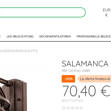
EUR
€
E
LED-BELEUCHTUNG
DECKENVENTILATOREN
PROFESSIONELLE BELEU
AUSSENWANDLEUCHTE
SALAMANCA 
REF:
O031WL-01BR
-20%
La oferta finaliza el
70,40 €
BRUTTOPREIS