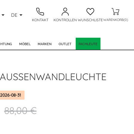


DE
KONTAKT
KONTROLLEN
WUNSCHLISTE
WARENKORB(0)
CHTUNG
MÖBEL
MARKEN
OUTLET
FACHLEUTE
AUSSENWANDLEUCHTE
2026-08-31
88,00 €