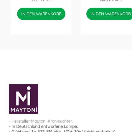
BRUTTOPREIS
BRUTTOPREIS
IN DEN WARENKORB
IN DEN WARENKORB
- Hersteller
Maytoni-Kronleuchter
.
-
In Deutschland entworfene Lampe.
- Glühbirne: 1 x E27; E14 Max. 60W; 30W (nicht enthalten).