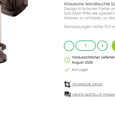
Klassische Wandleuchte S
Design in brauner Farbe und
Schutzart IP44, die spezie
Wasser zu schützen, so das
Abmessungen: Höhe 31,5 cm.
Voraussichtlicher Lieferte
schedule
August 2026
check
Auf Lager
TECHNISCHE DATEN
forum
HÄUFIG GESTELLTE FRAGE