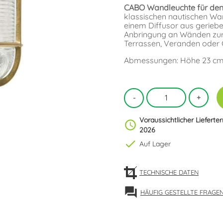
CABO Wandleuchte für den
klassischen nautischen Wan
einem Diffusor aus geriebe
Anbringung an Wänden zur
Terrassen, Veranden oder G
Abmessungen: Höhe 23 cm. 
Voraussichtlicher Lieferte
schedule
2026
check
Auf Lager
TECHNISCHE DATEN
forum
HÄUFIG GESTELLTE FRAGE