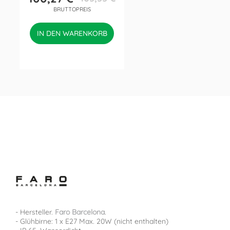
Preis
Verkaufspreis
BRUTTOPREIS
IN DEN WARENKORB
- Hersteller.
Faro Barcelona
.
- Glühbirne: 1 x E27 Max. 20W (nicht enthalten)