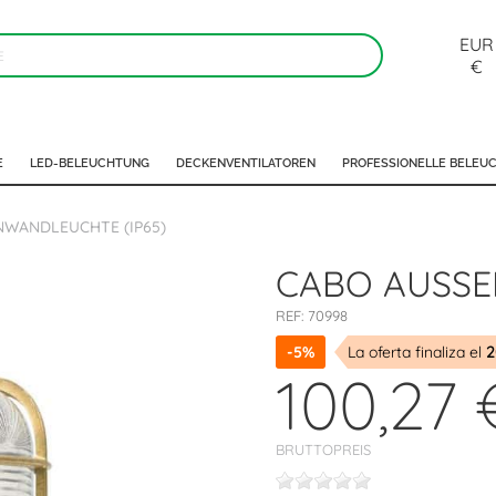
EUR
€
E
LED-BELEUCHTUNG
DECKENVENTILATOREN
PROFESSIONELLE BELEU
WANDLEUCHTE (IP65)
CABO AUSSE
REF:
70998
-5%
La oferta finaliza el
2
100,27 
BRUTTOPREIS