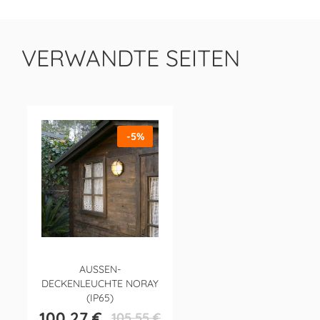
VERWANDTE SEITEN
-5%
AUSSEN-D
ECKENLEUCHTE NORAY (
IP65)
100,27 €
105,55 €