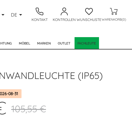


DE
KONTAKT
KONTROLLEN
WUNSCHLISTE
WARENKORB(0)
CHTUNG
MÖBEL
MARKEN
OUTLET
FACHLEUTE
NWANDLEUCHTE (IP65)
026-08-31
€
105,55 €