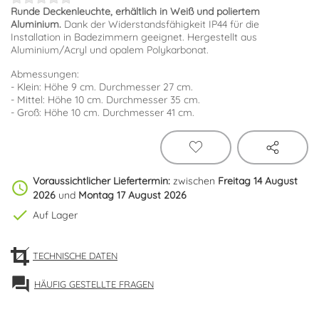
Runde Deckenleuchte, erhältlich in Weiß und poliertem
Aluminium.
Dank der Widerstandsfähigkeit IP44 für die
Installation in Badezimmern geeignet. Hergestellt aus
Aluminium/Acryl und opalem Polykarbonat.
Abmessungen:
- Klein: Höhe 9 cm. Durchmesser 27 cm.
- Mittel: Höhe 10 cm. Durchmesser 35 cm.
- Groß: Höhe 10 cm. Durchmesser 41 cm.
Voraussichtlicher Liefertermin:
zwischen
Freitag 14 August
schedule
2026
und
Montag 17 August 2026
check
Auf Lager
TECHNISCHE DATEN
forum
HÄUFIG GESTELLTE FRAGEN