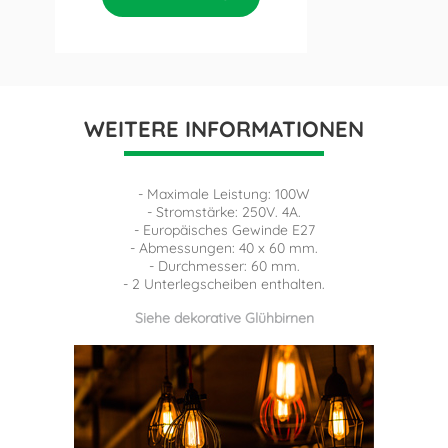
WEITERE INFORMATIONEN
- Maximale Leistung: 100W
- Stromstärke: 250V. 4A.
- Europäisches Gewinde E27
- Abmessungen: 40 x 60 mm.
- Durchmesser: 60 mm.
- 2 Unterlegscheiben enthalten.
Siehe dekorative Glühbirnen