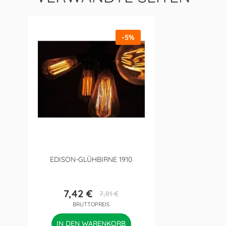
-5%
EDISON-GLÜHBIRNE 1910
7,42 €
7,81 €
Preis
Verkaufspreis
BRUTTOPREIS
IN DEN WARENKORB