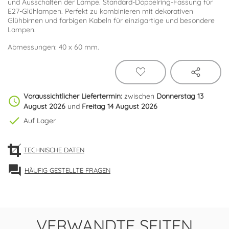
und Ausschalten der Lampe. Standard-Doppelring-Fassung für
E27-Glühlampen. Perfekt zu kombinieren mit dekorativen
Glühbirnen und farbigen Kabeln für einzigartige und besondere
Lampen.
Abmessungen: 40 x 60 mm.
Voraussichtlicher Liefertermin:
zwischen
Donnerstag 13
schedule
August 2026
und
Freitag 14 August 2026
check
Auf Lager
TECHNISCHE DATEN
forum
HÄUFIG GESTELLTE FRAGEN
VERWANDTE SEITEN