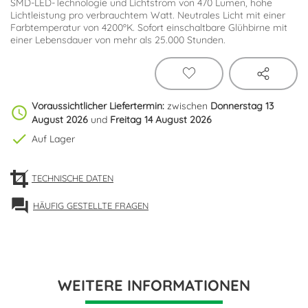
SMD-LED-Technologie und Lichtstrom von 470 Lumen, hohe
Lichtleistung pro verbrauchtem Watt. Neutrales Licht mit einer
Farbtemperatur von 4200ºK. Sofort einschaltbare Glühbirne mit
einer Lebensdauer von mehr als 25.000 Stunden.
Voraussichtlicher Liefertermin:
zwischen
Donnerstag 13
schedule
August 2026
und
Freitag 14 August 2026
check
Auf Lager
TECHNISCHE DATEN
forum
HÄUFIG GESTELLTE FRAGEN
WEITERE INFORMATIONEN