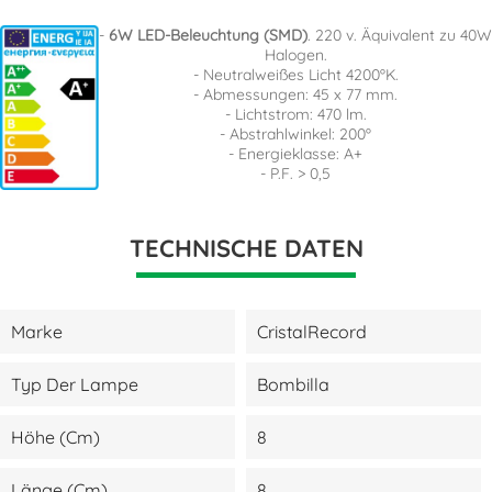
-
6W LED-Beleuchtung (SMD)
. 220 v. Äquivalent zu 40W
Halogen.
- Neutralweißes Licht 4200ºK.
- Abmessungen: 45 x 77 mm.
- Lichtstrom: 470 lm.
- Abstrahlwinkel: 200º
- Energieklasse: A+
- P.F. > 0,5
TECHNISCHE DATEN
Marke
CristalRecord
Typ Der Lampe
Bombilla
Höhe (cm)
8
Länge (cm)
8