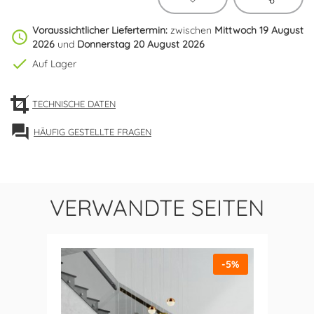
Voraussichtlicher Liefertermin:
zwischen
Mittwoch 19 August
schedule
2026
und
Donnerstag 20 August 2026
check
Auf Lager
TECHNISCHE DATEN
forum
HÄUFIG GESTELLTE FRAGEN
VERWANDTE SEITEN
-5%