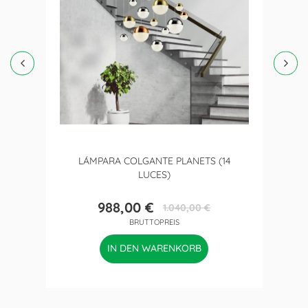
LÁMPARA COLGANTE PLANETS (14
LUCES)
988,00 €
1.040,00 €
Preis
Verkaufspreis
BRUTTOPREIS
IN DEN WARENKORB