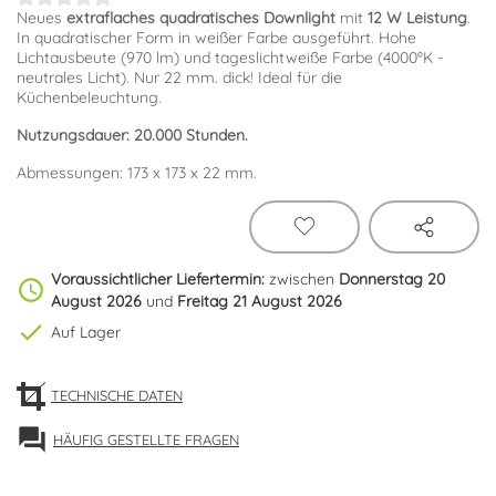
Neues
extraflaches quadratisches Downlight
mit
12 W
Leistung
.
In quadratischer Form in weißer Farbe ausgeführt. Hohe
Lichtausbeute (970 lm) und tageslichtweiße Farbe (4000ºK -
neutrales Licht). Nur 22 mm. dick! Ideal für die
Küchenbeleuchtung.
Nutzungsdauer: 20.000 Stunden.
Abmessungen: 173 x 173 x 22 mm.
Voraussichtlicher Liefertermin:
zwischen
Donnerstag 20
schedule
August 2026
und
Freitag 21 August 2026
check
Auf Lager
TECHNISCHE DATEN
forum
HÄUFIG GESTELLTE FRAGEN