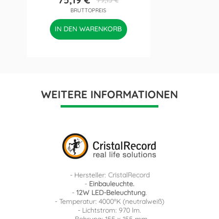
Preis
Verkaufspreis
BRUTTOPREIS
IN DEN WARENKORB
WEITERE INFORMATIONEN
- Hersteller:
CristalRecord
-
Einbauleuchte.
-
12W LED-Beleuchtung
.
- Temperatur: 4000ºK (neutralweiß)
- Lichtstrom: 970 lm.
- Bohrung: 155 x 155 mm.