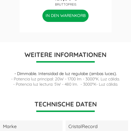
Preis
BRUTTOPREIS
IN DEN WARENKORB
WEITERE INFORMATIONEN
- Dimmable. Intensidad de luz regulabe (ambas luces).
- Potencia luz principal: 20W - 1700 lm - 3000ºK. Luz cálida.
- Potencia luz lectura: 5W - 480 lm. - 3000ºK- Luz cálida.
TECHNISCHE DATEN
Marke
CristalRecord