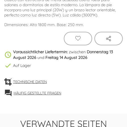
salones o dormitorios de estilo moderno. La lámpara de pie
incorpora una luz principal (20W) y un brazo lector orientable,
perfecto como luz directa (5W). Luz cálida (3000ºK).
Dimensiones: Alto 1800 mm. Base: 250 mm.
Voraussichtlicher Liefertermin:
zwischen
Donnerstag 13
schedule
August 2026
und
Freitag 14 August 2026
check
Auf Lager
TECHNISCHE DATEN
forum
HÄUFIG GESTELLTE FRAGEN
VERWANDTE SEITEN