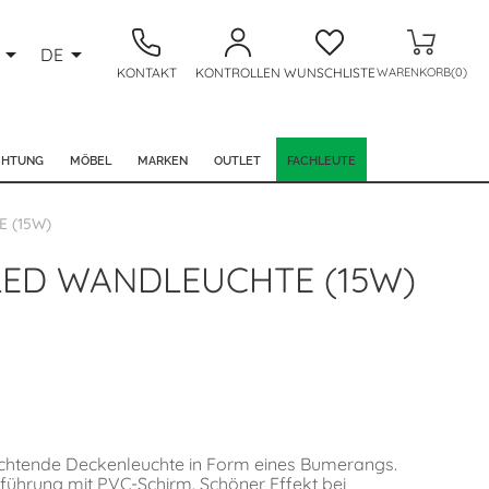


DE
KONTAKT
KONTROLLEN
WUNSCHLISTE
WARENKORB(0)
CHTUNG
MÖBEL
MARKEN
OUTLET
FACHLEUTE
 (15W)
ED WANDLEUCHTE (15W)
uchtende Deckenleuchte in Form eines Bumerangs.
führung mit PVC-Schirm. Schöner Effekt bei