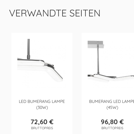
VERWANDTE SEITEN
LED BUMERANG LAMPE
BUMERANG LED LAMP
(30W)
(45W)
72,60 €
96,80 €
Preis
Preis
BRUTTOPREIS
BRUTTOPREIS