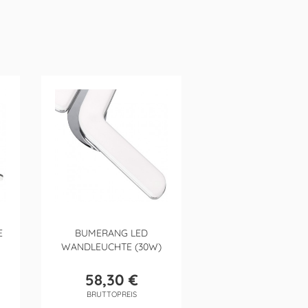
E
BUMERANG LED
WANDLEUCHTE (30W)
58,30 €
Preis
BRUTTOPREIS