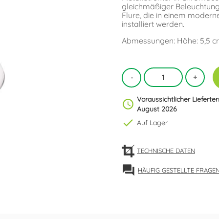
gleichmäßiger Beleuchtung
Flure, die in einem moderne
installiert werden.
Abmessungen: Höhe: 5,5 cm.
Voraussichtlicher Lieferte
schedule
August 2026
check
Auf Lager
TECHNISCHE DATEN
forum
HÄUFIG GESTELLTE FRAGE