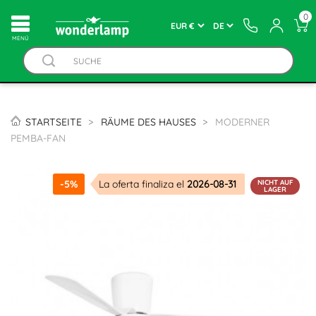
0
MENÚ
STARTSEITE
RÄUME DES HAUSES
MODERNER
PEMBA-FAN
NICHT AUF
-5%
La oferta finaliza el
2026-08-31
LAGER