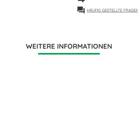
forum
HÄUFIG GESTELLTE FRAGE
WEITERE INFORMATIONEN