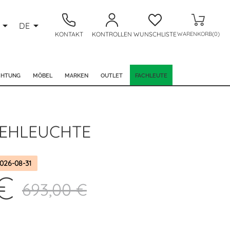


DE
KONTAKT
KONTROLLEN
WUNSCHLISTE
WARENKORB(0)
CHTUNG
MÖBEL
MARKEN
OUTLET
FACHLEUTE
TEHLEUCHTE
026-08-31
€
693,00 €