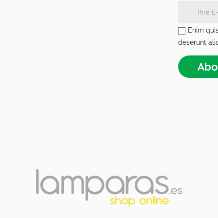
Enim quis
deserunt ali