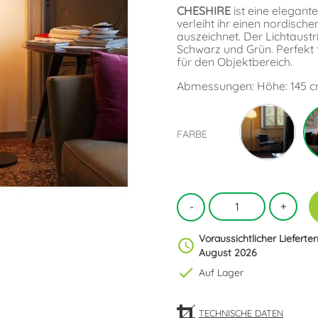
CHESHIRE
ist eine elegan
verleiht ihr einen nordische
auszeichnet. Der Lichtaustrit
Schwarz und Grün. Perfekt
für den Objektbereich.
Abmessungen: Höhe: 145 c
Weiß
FARBE
Voraussichtlicher Lieferte
schedule
August 2026
check
Auf Lager
TECHNISCHE DATEN