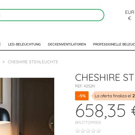
EUR
€
E
LED-BELEUCHTUNG
DECKENVENTILATOREN
PROFESSIONELLE BELEU
CHESHIRE STEHLEUCHTE
CHESHIRE S
REF:
4252N
-5%
La oferta finaliza el
2
658,35 
BRUTTOPREIS