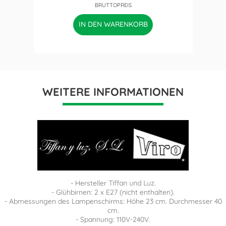
BRUTTOPREIS
IN DEN WARENKORB
WEITERE INFORMATIONEN
- Hersteller
Tiffan und Luz.
- Glühbirnen: 2 x E27 (nicht enthalten).
- Abmessungen des Lampenschirms: Höhe 23 cm. Durchmesser 40
cm.
- Spannung: 110V-240V.