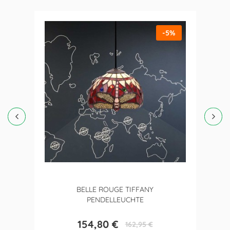
-5%
BELLE ROUGE TIFFANY
PENDELLEUCHTE
154,80 €
162,95 €
Preis
Verkaufspreis