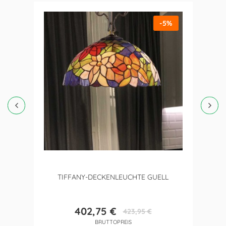
-5%
TIFFANY-DECKENLEUCHTE GUELL
402,75 €
423,95 €
Preis
Verkaufspreis
BRUTTOPREIS