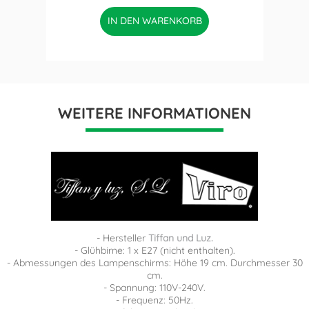
IN DEN WARENKORB
WEITERE INFORMATIONEN
- Hersteller
Tiffan und Luz.
- Glühbirne: 1 x E27 (nicht enthalten).
- Abmessungen des Lampenschirms: Höhe 19 cm. Durchmesser 30
cm.
- Spannung: 110V-240V.
- Frequenz: 50Hz.