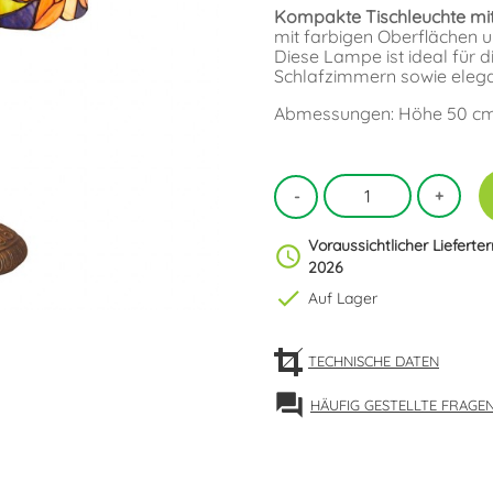
Kompakte Tischleuchte mit K
mit farbigen Oberflächen 
Diese Lampe ist ideal für
Schlafzimmern sowie eleg
Abmessungen: Höhe 50 cm
Voraussichtlicher Lieferte
schedule
2026
check
Auf Lager
TECHNISCHE DATEN
forum
HÄUFIG GESTELLTE FRAGE