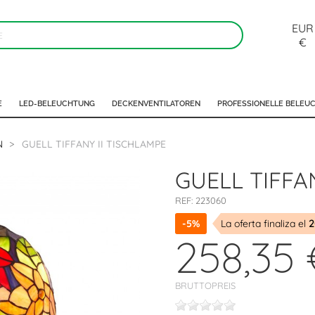
EUR
€
E
LED-BELEUCHTUNG
DECKENVENTILATOREN
PROFESSIONELLE BELEU
N
GUELL TIFFANY II TISCHLAMPE
GUELL TIFFA
REF:
223060
-5%
La oferta finaliza el
2
258,35 
BRUTTOPREIS