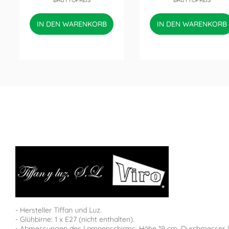
BRUTTOPREIS
BRUTTOPREIS
IN DEN WARENKORB
IN DEN WARENKORB
- Hersteller
Tiffan und Luz.
- Glühbirne: 1 x E27 (nicht enthalten).
- Abmessungen des Lampenschirms: Höhe 19 cm. Durchmesser 