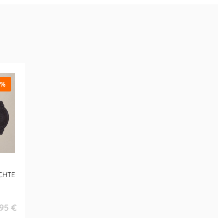
5%
CHTE
95 €
fspreis