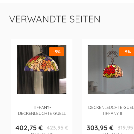
VERWANDTE SEITEN
-5%
-5%
TIFFANY-
DECKENLEUCHTE GUEL
DECKENLEUCHTE GUELL
TIFFANY II
402,75 €
303,95 €
423,95 €
319,95
Preis
Verkaufspreis
Preis
Verkaufsp