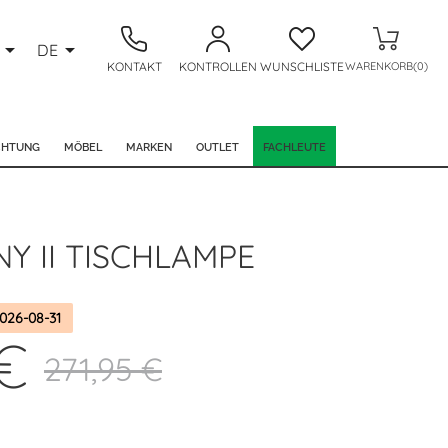


DE
KONTAKT
KONTROLLEN
WUNSCHLISTE
WARENKORB(0)
CHTUNG
MÖBEL
MARKEN
OUTLET
FACHLEUTE
NY II TISCHLAMPE
026-08-31
€
271,95 €