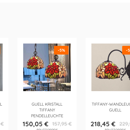
-5%
-
L
GUELL KRISTALL
TIFFANY-WANDLEU
TIFFANY
GUELL
PENDELLEUCHTE
150,05 €
218,45 €
 €
157,95 €
229,
reis
Preis
Verkaufspreis
Preis
Verkau