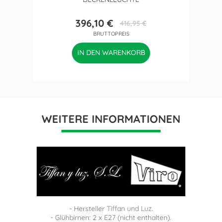
396,10 €
416,95 €
Preis
Verkaufspreis
BRUTTOPREIS
IN DEN WARENKORB
WEITERE INFORMATIONEN
- Hersteller
Tiffan und Luz.
- Glühbirnen: 2 x E27 (nicht enthalten).