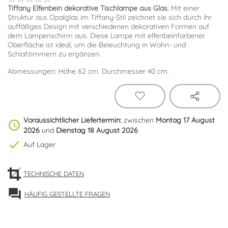
Tiffany Elfenbein dekorative Tischlampe aus Glas.
Mit einer
Struktur aus Opalglas im Tiffany-Stil zeichnet sie sich durch ihr
auffälliges Design mit verschiedenen dekorativen Formen auf
dem Lampenschirm aus. Diese Lampe mit elfenbeinfarbener
Oberfläche ist ideal, um die Beleuchtung in Wohn- und
Schlafzimmern zu ergänzen.
Abmessungen: Höhe 62 cm. Durchmesser 40 cm.
Voraussichtlicher Liefertermin:
zwischen
Montag 17 August
schedule
2026
und
Dienstag 18 August 2026
check
Auf Lager
TECHNISCHE DATEN
forum
HÄUFIG GESTELLTE FRAGEN