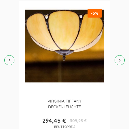
-5%
VIRGINIA TIFFANY
DECKENLEUCHTE
294,45 €
309,95 €
Preis
Verkaufspreis
BRUTTOPREIS