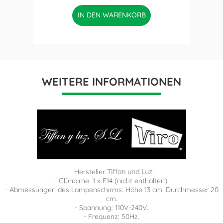
IN DEN WARENKORB
WEITERE INFORMATIONEN
- Hersteller
Tiffan und Luz.
- Glühbirne: 1 x E14 (nicht enthalten).
- Abmessungen des Lampenschirms: Höhe 13 cm. Durchmesser 20
cm.
- Spannung: 110V-240V.
- Frequenz: 50Hz.