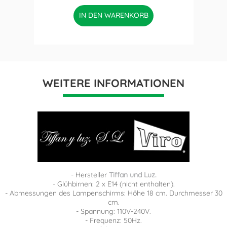
IN DEN WARENKORB
WEITERE INFORMATIONEN
- Hersteller
Tiffan und Luz.
- Glühbirnen: 2 x E14 (nicht enthalten).
- Abmessungen des Lampenschirms: Höhe 18 cm. Durchmesser 30
cm.
- Spannung: 110V-240V.
- Frequenz: 50Hz.