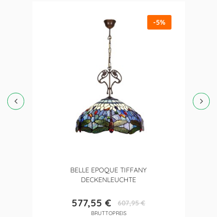
-5%
BELLE EPOQUE TIFFANY
DECKENLEUCHTE
577,55 €
607,95 €
Preis
Verkaufspreis
BRUTTOPREIS