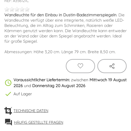
REF:
A356121C
Wandleuchte für den Einbau in Dustin-Badezimmerspiegeln
. Die
Wandleuchte verfügt über eine integrierte, natürlich weiße LED-
Beleuchtung, die im Alltag zum Schminken, Rasieren oder
Kämmen genutzt werden kann. Die Wandleuchte kann entweder
an der Wand oder über dem Spiegel angebracht werden. Ideal
für große Spiegel.
Abmessungen: Höhe 3,20 cm. Länge 79 cm. Breite 8,50 cm.
Voraussichtlicher Liefertermin:
zwischen
Mittwoch 19 August
schedule
2026
und
Donnerstag 20 August 2026
check
Auf Lager
TECHNISCHE DATEN
forum
HÄUFIG GESTELLTE FRAGEN