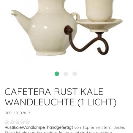
CAFETERA RUSTIKALE
WANDLEUCHTE (1 LICHT)
REF:
220028-B
Rustikale
Wandlampe
,
handgefertigt
von Töpfermeistern. Jedes
Stück ist einzigartig, anders, keine zwei sind die gleichen.