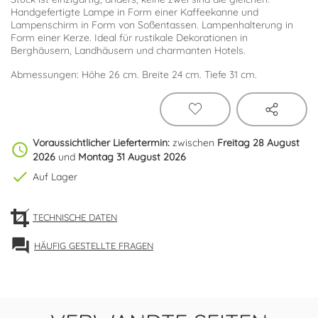
Handgefertigte Lampe in Form einer Kaffeekanne und
Lampenschirm in Form von Soßentassen. Lampenhalterung in
Form einer Kerze. Ideal für rustikale Dekorationen in
Berghäusern, Landhäusern und charmanten Hotels.
Abmessungen: Höhe
26 cm. Breite 24 cm. Tiefe 31 cm.
Voraussichtlicher Liefertermin:
zwischen
Freitag 28 August
schedule
2026
und
Montag 31 August 2026
check
Auf Lager
TECHNISCHE DATEN
forum
HÄUFIG GESTELLTE FRAGEN