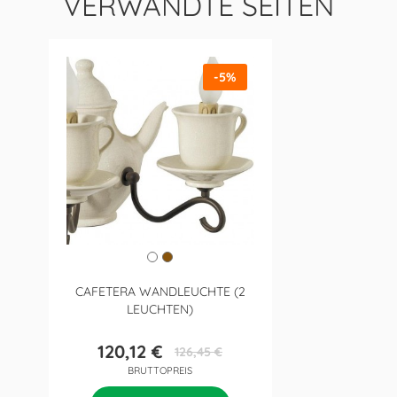
VERWANDTE SEITEN
-5%
CAFETERA WANDLEUCHTE (2
LEUCHTEN)
120,12 €
126,45 €
Preis
Verkaufspreis
BRUTTOPREIS