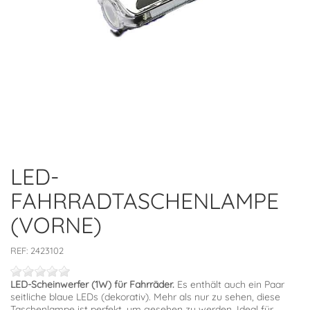
LED-
FAHRRADTASCHENLAMPE
(VORNE)
REF:
2423102
LED-Scheinwerfer (1W) für Fahrräder.
Es enthält auch ein Paar
seitliche blaue LEDs (dekorativ). Mehr als nur zu sehen, diese
Taschenlampe ist perfekt, um gesehen zu werden. Ideal für