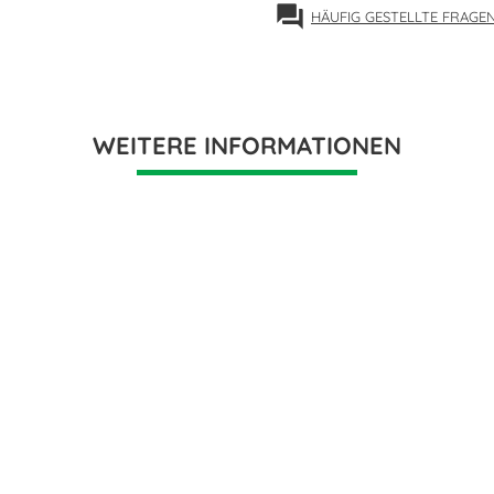
forum
HÄUFIG GESTELLTE FRAGE
WEITERE INFORMATIONEN