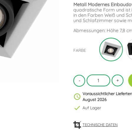
Metall Modernes Einbaudow
quadratische Form und ist 
in den Farben Weiß und Schw
und Schlafzimmer sowie 
Abmessungen: Höhe 7,8 cm. 
Weiß
FARBE
Voraussichtlicher Lieferte
schedule
August 2026
check
Auf Lager
TECHNISCHE DATEN