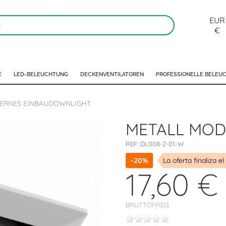
EUR
€
E
LED-BELEUCHTUNG
DECKENVENTILATOREN
PROFESSIONELLE BELEU
ERNES EINBAUDOWNLIGHT
METALL MOD
REF:
DL008-2-01-W
-20%
La oferta finaliza el
17,60 €
BRUTTOPREIS