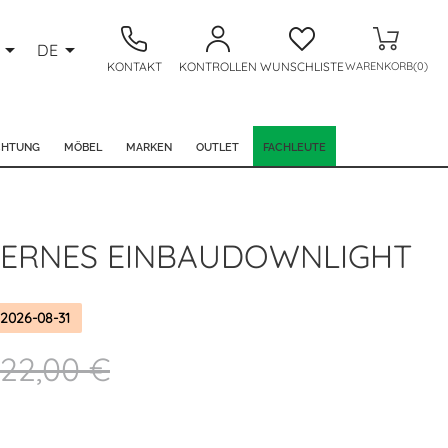


DE
KONTAKT
KONTROLLEN
WUNSCHLISTE
WARENKORB(0)
CHTUNG
MÖBEL
MARKEN
OUTLET
FACHLEUTE
ERNES EINBAUDOWNLIGHT
2026-08-31
22,00 €