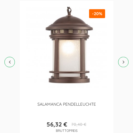
-20%
SALAMANCA PENDELLEUCHTE
56,32 €
70,40 €
Preis
Verkaufspreis
BRUTTOPREIS