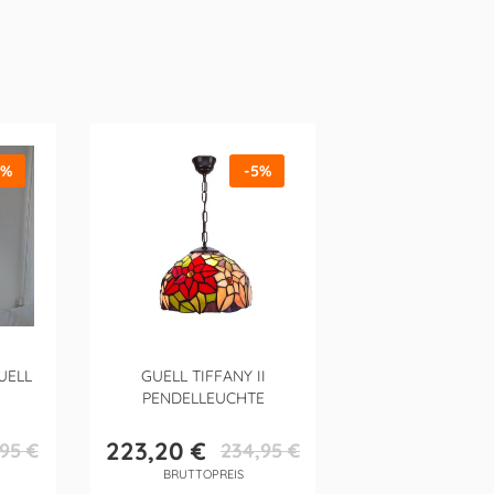
5%
-5%
UELL
GUELL TIFFANY II
PENDELLEUCHTE
223,20 €
,95 €
234,95 €
fspreis
Preis
Verkaufspreis
BRUTTOPREIS