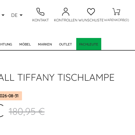


DE
KONTAKT
KONTROLLEN
WUNSCHLISTE
WARENKORB(0)
CHTUNG
MÖBEL
MARKEN
OUTLET
FACHLEUTE
ALL TIFFANY TISCHLAMPE
026-08-31
€
180,95 €