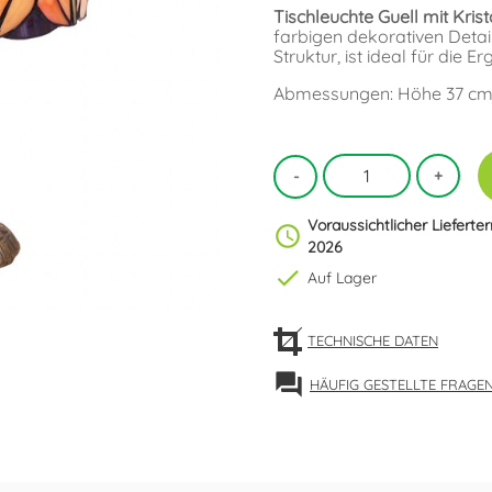
Tischleuchte Guell mit Krista
farbigen dekorativen Detai
Struktur, ist ideal für di
Abmessungen: Höhe 37 cm
Voraussichtlicher Lieferte
schedule
2026
check
Auf Lager
TECHNISCHE DATEN
forum
HÄUFIG GESTELLTE FRAGE