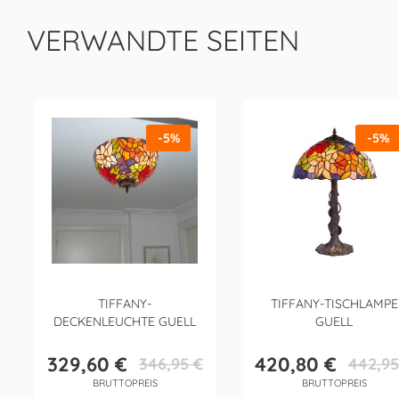
VERWANDTE SEITEN
-5%
-5%
TIFFANY-
TIFFANY-TISCHLAMPE
DECKENLEUCHTE GUELL
GUELL
329,60 €
420,80 €
346,95 €
442,95
Preis
Verkaufspreis
Preis
Verkaufsp
BRUTTOPREIS
BRUTTOPREIS