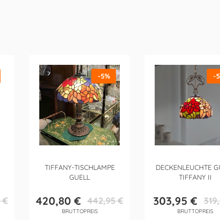
-5%
-
TIFFANY-TISCHLAMPE
DECKENLEUCHTE G
GUELL
TIFFANY II
420,80 €
303,95 €
 €
442,95 €
319
reis
Preis
Verkaufspreis
Preis
Verkau
BRUTTOPREIS
BRUTTOPREIS