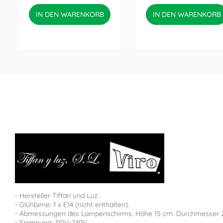
IN DEN WARENKORB
IN DEN WARENKORB
- Hersteller
Tiffan und Luz.
- Glühbirne: 1 x E14 (nicht enthalten).
- Abmessungen des Lampenschirms: Höhe 15 cm. Durchmesser 
- Spannung: 110V-240V.