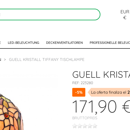
EUR
€
E
LED-BELEUCHTUNG
DECKENVENTILATOREN
PROFESSIONELLE BELEU
N
GUELL KRISTALL TIFFANY TISCHLAMPE
GUELL KRIST
REF:
223280
-5%
La oferta finaliza el
2
171,90 
BRUTTOPREIS